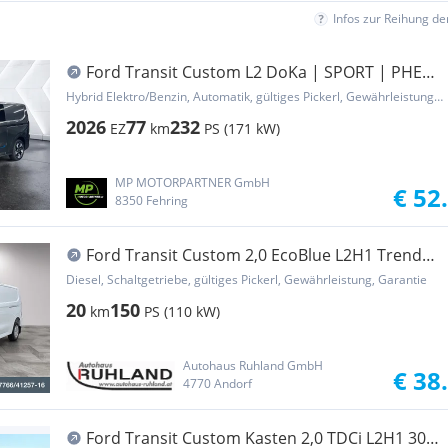
Infos zur Reihung d
Ford Transit Custom L2 DoKa | SPORT | PHEV
| auf Lager Transporter / Kastenwagen
Hybrid Elektro/Benzin, Automatik, gültiges Pickerl, Gewährleistung, Garantie
2026
77
232
EZ
km
PS (171 kW)
MP MOTORPARTNER GmbH
€ 52
8350 Fehring
Ford Transit Custom 2,0 EcoBlue L2H1 Trend
*Sofort V... Transporter / Kastenwagen
Diesel, Schaltgetriebe, gültiges Pickerl, Gewährleistung, Garantie
20
150
km
PS (110 kW)
Autohaus Ruhland GmbH
€ 38
4770 Andorf
Ford Transit Custom Kasten 2,0 TDCi L2H1 300