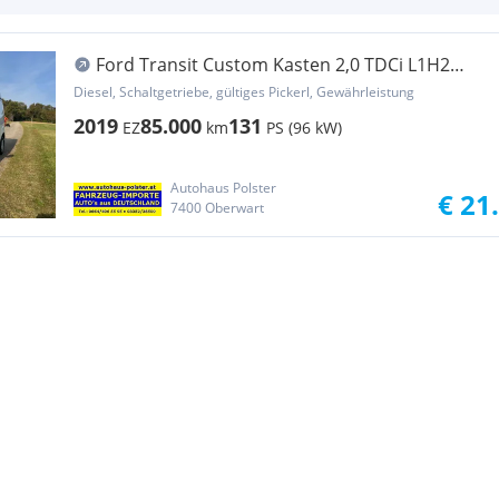
Ford Transit Custom Kasten 2,0 TDCi L1H2
Trend Transporter / Kastenwagen
Diesel, Schaltgetriebe, gültiges Pickerl, Gewährleistung
2019
85.000
131
EZ
km
PS (96 kW)
Autohaus Polster
€ 21
7400 Oberwart