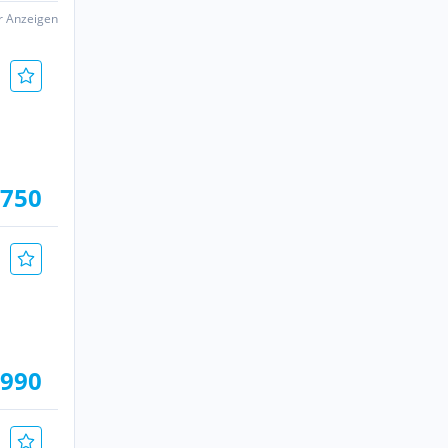
er Anzeigen
.750
.990