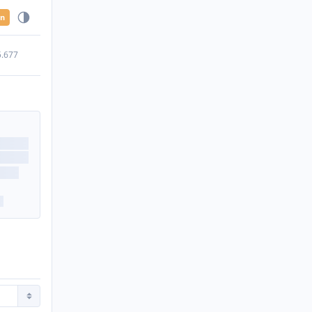
en
5.677