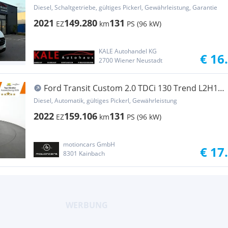
Trend*1... Transporter / Kastenwagen
Diesel, Schaltgetriebe, gültiges Pickerl, Gewährleistung, Garantie
2021
149.280
131
EZ
km
PS (96 kW)
KALE Autohandel KG
€ 16
2700 Wiener Neustadt
Ford Transit Custom 2.0 TDCi 130 Trend L2H1
FWD Aut.... Transporter / Kastenwagen
Diesel, Automatik, gültiges Pickerl, Gewährleistung
2022
159.106
131
EZ
km
PS (96 kW)
motioncars GmbH
€ 17
8301 Kainbach