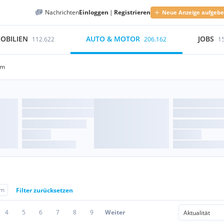
Nachrichten
Einloggen
|
Registrieren
Neue Anzeige aufgeb
OBILIEN
AUTO & MOTOR
JOBS
112.622
206.162
1
om
om
Filter zurücksetzen
4
5
6
7
8
9
Weiter