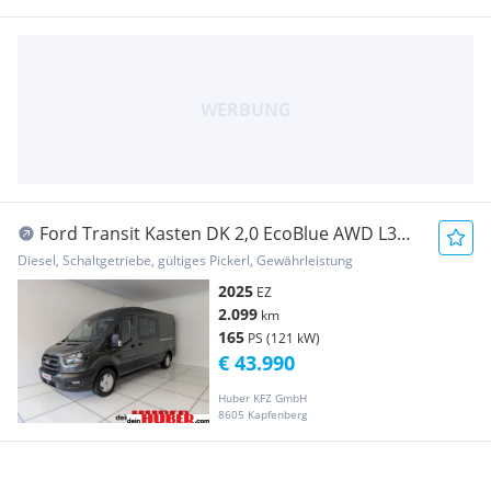
Ford Transit Kasten DK 2,0 EcoBlue AWD L3H2
350 Trend Transporter / Kastenwagen
Diesel, Schaltgetriebe, gültiges Pickerl, Gewährleistung
2025
EZ
2.099
km
165
PS (121 kW)
€ 43.990
Huber KFZ GmbH
8605 Kapfenberg