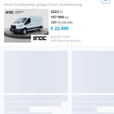
Kamera/STH/Spur-Assis... Transporter /
Diesel, Schaltgetriebe, gültiges Pickerl, Gewährleistung
Kastenwagen
2022
EZ
107.900
km
131
PS (96 kW)
€ 22.490
Auto ROC GmbH
9800 Spittal an der Drau