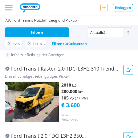
Einloggen
730 Ford Transit Nutzfahrzeug und Pickup
Filtern
Ford
Transit
Filter zurücksetzen
Infos zur Reihung der Anzeigen
Ford Transit Kasten 2,0 TDCi L3H2 310 Trend
Transporter / Kastenwagen
Diesel, Schaltgetriebe, gültiges Pickerl
2018
EZ
280.000
km
105
PS (77 kW)
€ 3.600
Privat
7042 Antau
Ford Transit 2.0 TDCi L3H2 350