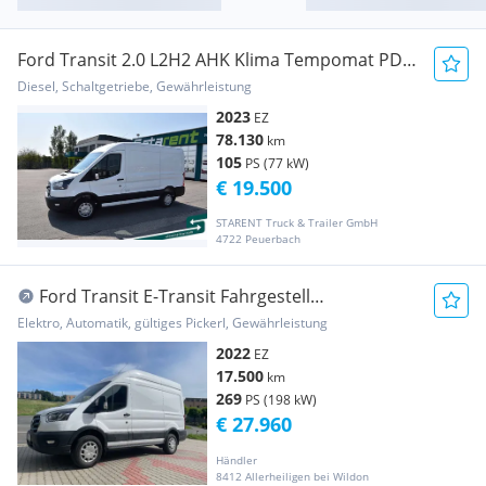
Ford Transit 2.0 L2H2 AHK Klima Tempomat PDC
Transporter / Kastenwagen
Diesel, Schaltgetriebe, Gewährleistung
2023
EZ
78.130
km
105
PS (77 kW)
€ 19.500
STARENT Truck & Trailer GmbH
4722 Peuerbach
Ford Transit E-Transit Fahrgestell
67kWh/198kW L2H3 425 Trend N2 Transporter /
Elektro, Automatik, gültiges Pickerl, Gewährleistung
Kastenwagen
2022
EZ
17.500
km
269
PS (198 kW)
€ 27.960
Händler
8412 Allerheiligen bei Wildon