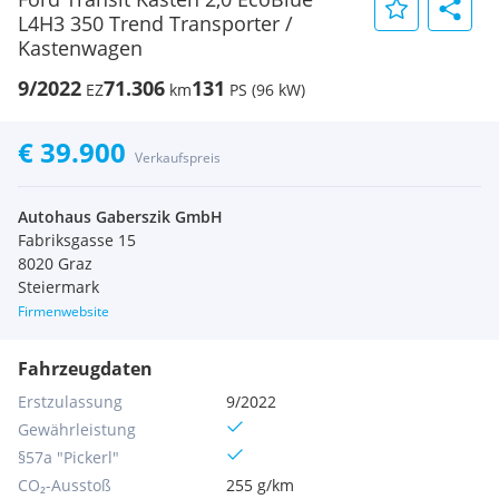
L4H3 350 Trend Transporter /
Kastenwagen
9/2022
71.306
131
EZ
km
PS (96 kW)
€ 39.900
Verkaufspreis
Autohaus Gaberszik GmbH
Fabriksgasse 15
8020 Graz
Steiermark
Firmenwebsite
Fahrzeugdaten
Erstzulassung
9/2022
Gewährleistung
§57a "Pickerl"
CO₂-Ausstoß
255 g/km