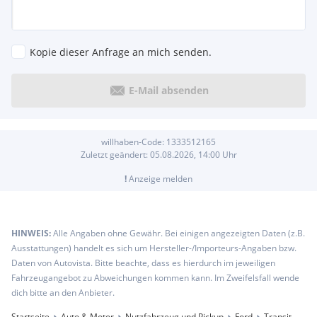
Kopie dieser Anfrage an mich senden.
E-Mail absenden
willhaben-Code:
1333512165
Zuletzt geändert:
05.08.2026, 14:00
Uhr
!
Anzeige melden
HINWEIS:
Alle Angaben ohne Gewähr. Bei einigen angezeigten Daten (z.B.
Ausstattungen) handelt es sich um Hersteller-/Importeurs-Angaben bzw.
Daten von Autovista. Bitte beachte, dass es hierdurch im jeweiligen
Fahrzeugangebot zu Abweichungen kommen kann. Im Zweifelsfall wende
dich bitte an den Anbieter.
Startseite
Auto & Motor
Nutzfahrzeug und Pickup
Ford
Transit