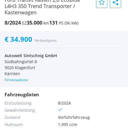
L4H3 350 Trend Transporter /
Kastenwagen
8/2024
35.000
131
EZ
km
PS (96 kW)
€ 34.900
Verkaufspreis
Autowelt Sintschnig GmbH
Südbahngürtel 8
9020 Klagenfurt
Kärnten
Firmenwebsite
Fahrzeugdaten
Erstzulassung
8/2024
Gewährleistung
Zustand
Vorführfahrzeug
Hubraum
1.995 ccm