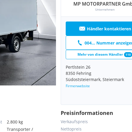
MP MOTORPARTNER Gm
Unternehmen
Händler kontaktieren
004... Nummer anzeige
Mehr von diesem Händler
110
Pertlstein 26
8350 Fehring
Südoststeiermark, Steiermark
Firmenwebsite
Preisinformationen
Verkaufspreis
t
2.800 kg
Nettopreis
Transporter /