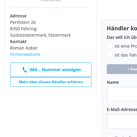
Sicherheitsgurtstraffer und -begrenzer, vorn
Stahlräder 6,5 Jx16" P235/65 R16C BSW
Adresse
Überkopf-Ablagefach
Pertlstein 26
Umluftschaltung/Heizung, vorne
Händler ko
8350 Fehring
Handschuhfach mit Deckel
Südoststeiermark, Steiermark
Ford Pass Connect
Das will ich ü
Kontakt
Stoßfänger vorne zum Teil in Wagenfarbe lackiert
Ist eine P
Roman Kober
Radnabenabdeckung
Firmenwebsite
Ist das Fa
Schaltknauf aus Kunststoff
Raucherpaket
Sonnenblenden, Beifahrerseite
+ Ko
004... Nummer anzeigen
Sonnenblende für Fahrer
MyKey-Schlüsselsystem
Mehr über diesen Händler erfahren
Name
Sitz-Paket 4
Dachhimmel nur Fahrerkabine
Manuelle Feststellbremse, zentral
Unterlegkeil
E-Mail-Adress
2 Batterien / Kaltstart-Paket (-29 Grad)
Audiosystem 13
Generator
Heckscheiben, beheizbar