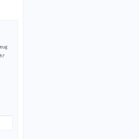
zeug
h?