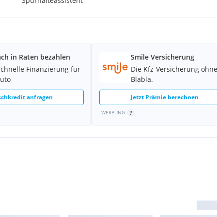
Spurhalteassistent
ach in Raten bezahlen
Smile Versicherung
schnelle Finanzierung für
Die Kfz-Versicherung ohn
Auto
Blabla.
chkredit anfragen
Jetzt Prämie berechnen
WERBUNG
rufserfahrung in der KFZ-