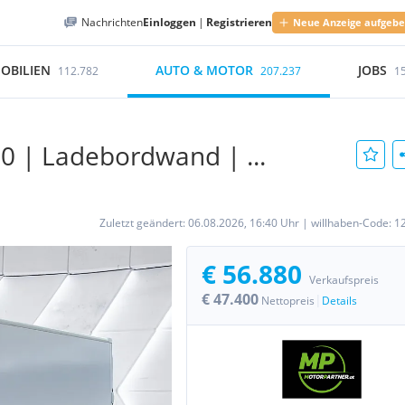
Nachrichten
Einloggen
|
Registrieren
Neue Anzeige aufgeb
OBILIEN
AUTO & MOTOR
JOBS
112.782
207.237
1
50 | Ladebordwand | ...
Zuletzt geändert:
06.08.2026, 16:40 Uhr
|
willhaben-Code:
1
€ 56.880
Verkaufspreis
€ 47.400
|
Nettopreis
Details