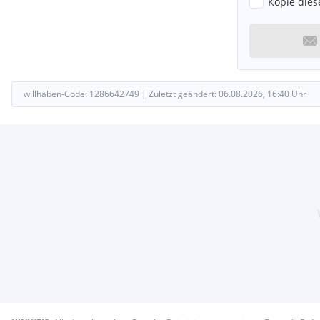
Kopie dies
Hinterantrieb
Stahlfelgen 6,5x16" 215/65 R16
Außenspiegel, manuell einstellbar mit integrierten Blinkleuc
Innenbeleuchtung, vorn, mit Verzögerungsschaltung
Kühlergrill - schwarzgrau
Polster: Stoff Quadrant/City in Dark Palazzo Grey
willhaben-Code:
1286642749
|
Zuletzt geändert:
06.08.2026, 16:40
Uhr