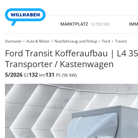
MARKTPLATZ
IMM
12.550.500
Startseite
Auto & Motor
Nutzfahrzeug und Pickup
Ford
Transit
Ford Transit Kofferaufbau | L4 3
Transporter / Kastenwagen
5/2026
132
131
EZ
km
PS (96 kW)