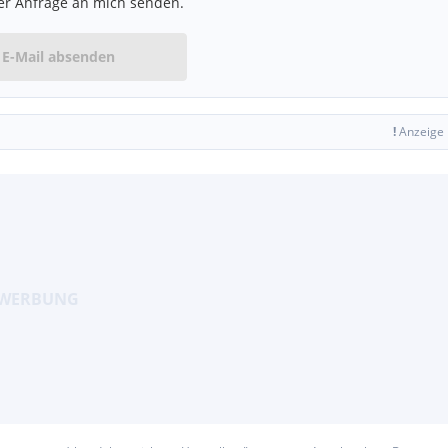
er Anfrage an mich senden.
hten
E-Mail absenden
!
Anzeige