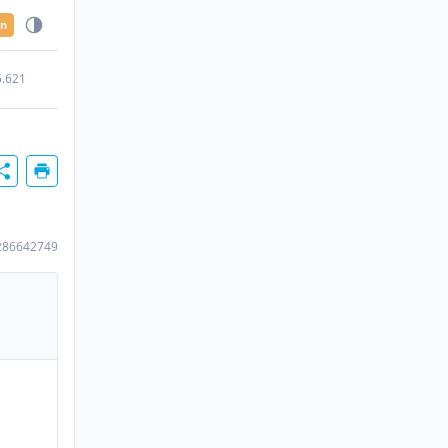
en
5.621
286642749