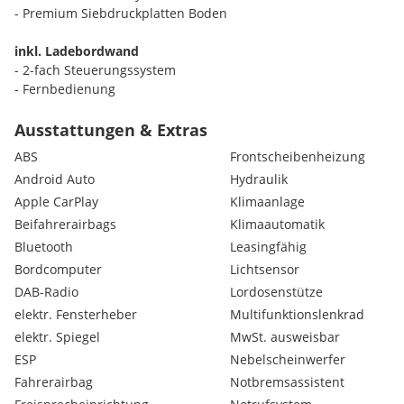
- Premium Siebdruckplatten Boden
inkl. Ladebordwand
- 2-fach Steuerungssystem
- Fernbedienung
- 750KG Hubkraft
- Abrollsicherung
Ausstattungen & Extras
- 224cm x 160cm Plattform
ABS
Frontscheibenheizung
Android Auto
Hydraulik
inkl. Rückfahrkamera
Apple CarPlay
Klimaanlage
inkl. Audio-System SYNC4 mit Touchscreen
Beifahrerairbags
Klimaautomatik
- Rückfahrkamera
Bluetooth
Leasingfähig
Bordcomputer
Lichtsensor
inkl. Anhängervorrichtung Vorbereitung
DAB-Radio
Lordosenstütze
elektr. Fensterheber
Multifunktionslenkrad
inkl. Regensensor
elektr. Spiegel
MwSt. ausweisbar
inkl. Frontscheibe beheizbar
ESP
Nebelscheinwerfer
Fahrerairbag
Notbremsassistent
inkl. Technologie Paket 11: