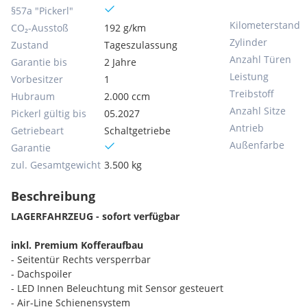
§57a "Pickerl"
Kilometerstand
CO₂-Ausstoß
192 g/km
Zylinder
Zustand
Tageszulassung
Anzahl Türen
Garantie bis
2 Jahre
Leistung
Vorbesitzer
1
Treibstoff
Hubraum
2.000 ccm
Anzahl Sitze
Pickerl gültig bis
05.2027
Antrieb
Getriebeart
Schaltgetriebe
Außenfarbe
Garantie
zul. Gesamtgewicht
3.500 kg
Beschreibung
LAGERFAHRZEUG - sofort verfügbar
inkl. Premium Kofferaufbau
- Seitentür Rechts versperrbar
- Dachspoiler
- LED Innen Beleuchtung mit Sensor gesteuert
- Air-Line Schienensystem