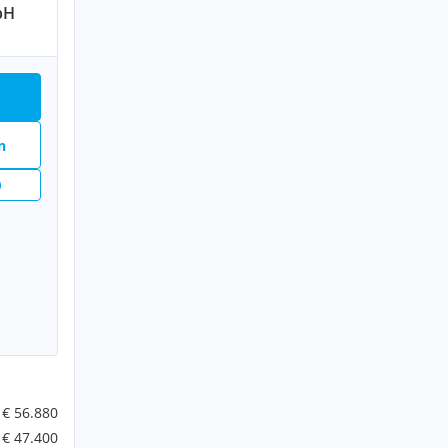
bH
n
€ 56.880
€ 47.400