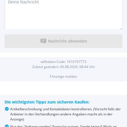
Nachricht absenden
willhaben-Code:
1616767773
Zuletzt geändert:
06.08.2026, 08:44
Uhr
!
Anzeige melden
Die wichtigsten Tipps zum sicheren Kaufen:
Artikelbeschreibung und Kontaktdaten kontrollieren. (Vorsicht falls der
Anbieter in den Verhandlungen andere Angaben macht als in der
Anzeige)
Nur das "Anfrage senden" Formular nutzen. Sende keine E-Mails an