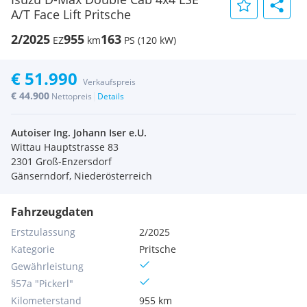
A/T Face Lift Pritsche
2/2025
955
163
EZ
km
PS (120 kW)
€ 51.990
Verkaufspreis
€ 44.900
|
Nettopreis
Details
Autoiser Ing. Johann Iser e.U.
Wittau Hauptstrasse 83
2301 Groß-Enzersdorf
Gänserndorf, Niederösterreich
Fahrzeugdaten
Erstzulassung
2/2025
Kategorie
Pritsche
Gewährleistung
§57a "Pickerl"
Kilometerstand
955 km