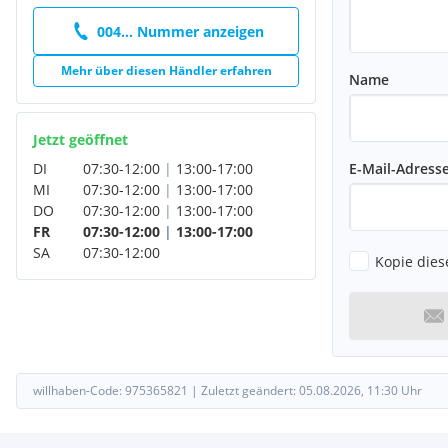
Trittbretter (seitlich): grau
004... Nummer anzeigen
Getränkehalter in Armaturenbrett, Mittelkonsole und Türen (v
6-Gang Automatik Getriebe
Mehr über diesen Händler erfahren
Name
Jetzt geöffnet
E-Mail-Adress
DI
07:30
-
12:00
|
13:00
-
17:00
MI
07:30
-
12:00
|
13:00
-
17:00
DO
07:30
-
12:00
|
13:00
-
17:00
FR
07:30
-
12:00
|
13:00
-
17:00
SA
07:30
-
12:00
Kopie dies
willhaben-Code:
975365821
|
Zuletzt geändert:
05.08.2026, 11:30
Uhr