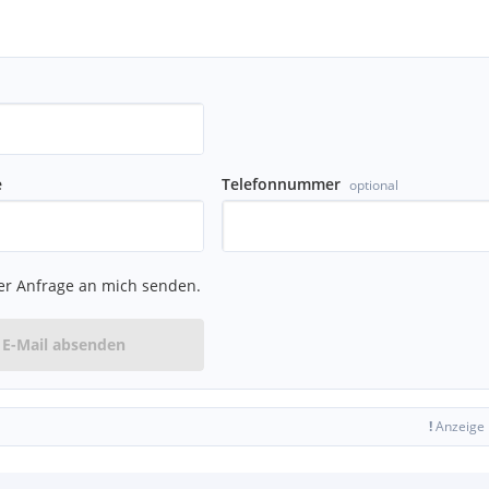
orn / hinten)
e
Telefonnummer
optional
er Anfrage an mich senden.
E-Mail absenden
!
Anzeige