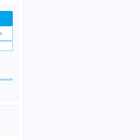
n
website