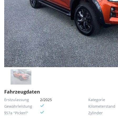
Fahrzeugdaten
Erstzulassung
2/2025
Kategorie
Gewährleistung
Kilometerstand
§57a "Pickerl"
Zylinder