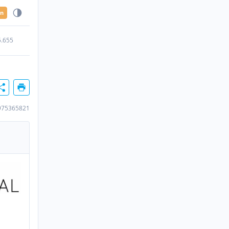
en
5.655
975365821
n