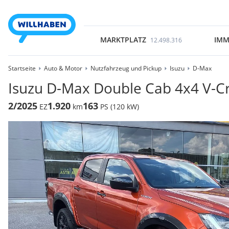
MARKTPLATZ
IMM
12.498.316
Startseite
Auto & Motor
Nutzfahrzeug und Pickup
Isuzu
D-Max
Isuzu D-Max Double Cab 4x4 V-Cr
2/2025
1.920
163
EZ
km
PS (120 kW)