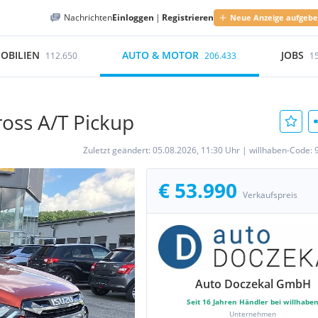
Nachrichten
Einloggen
|
Registrieren
Neue Anzeige aufgeb
OBILIEN
AUTO & MOTOR
JOBS
112.650
206.433
1
oss A/T Pickup
Zuletzt geändert:
05.08.2026, 11:30 Uhr
|
willhaben-Code:
€ 53.990
Verkaufspreis
Auto Doczekal GmbH
Seit
16
Jahren Händler bei willhabe
Unternehmen