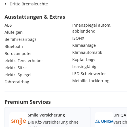
Dritte Bremsleuchte
Pollenfilter
Geschwindigkeitsbegrenzer
Ausstattungen & Extras
LED-Rückleuchten
ABS
Innenspiegel autom.
E-Call
abblendend
Alufelgen
Automatische Leuchtweitenregulierung
ISOFIX
Beifahrerairbags
Emergency Stop Signal
Klimaanlage
Lenkrad höhen- und weitenverstellbar
Bluetooth
Bordwerkzeug und Wagenheber
Klimaautomatik
Bordcomputer
Sonnenblende für Fahrer und Beifahrer
Kopfairbags
elektr. Fensterheber
Anhängerstabilisierung
Leasingfähig
elektr. Sitze
Ablagefach auf dem Armaturenbrett
LED-Scheinwerfer
elektr. Spiegel
Seitenaufprallschutz in den Türen
Metallic-Lackierung
Diebstahlwarnanlage
Fahrerairbag
Stoßfänger vorn und hinten in Wagenfarbe lackiert
Vollwertiges Ersatzrad
Multi-Informations-Display
Premium Services
12 V-Steckdose im Handschuhfach
Ablagetasche hinter den Vordersitzen
Smile Versicherung
UNIQA 
Abschlepphaken vorne
Die Kfz-Versicherung ohne
Versich
Armauflage vorne mit Fach