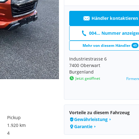
Händler kontaktieren
004... Nummer anzeige
Mehr von diesem Händler
45
Industriestrasse 6
7400 Oberwart
Burgenland
Jetzt geöffnet
Firmen
Vorteile zu diesem Fahrzeug
Pickup
Gewährleistung
1.920 km
Garantie
4