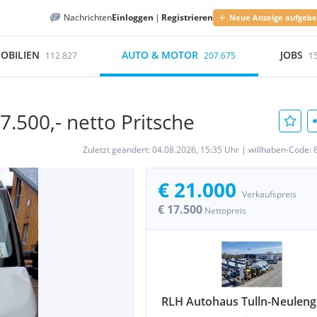
Nachrichten
Einloggen
|
Registrieren
Neue Anzeige aufgeb
OBILIEN
AUTO & MOTOR
JOBS
112.827
207.675
1
7.500,- netto Pritsche
Zuletzt geändert:
04.08.2026, 15:35 Uhr
|
willhaben-Code:
€ 21.000
Verkaufspreis
€ 17.500
Nettopreis
RLH Autohaus Tulln-Neulen