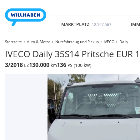
MARKTPLATZ
IMM
12.567.567
Startseite
Auto & Motor
Nutzfahrzeug und Pickup
IVECO
Daily
IVECO Daily 35S14 Pritsche EUR 1
3/2018
130.000
136
EZ
km
PS (100 kW)