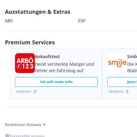
Vorbehaltlich Druck-, Satzfehler und Zwischenverkauf!
Ausstattungen & Extras
ABS
ESP
Premium Services
Ankaufstest
Smil
Deckt versteckte Mängel und
Die 
Fehler am Fahrzeug auf
Blab
Ich will mehr Info
Jetzt
WERBUNG
WERBUNG
Rechtlicher Hinweis
Vorgereihte Anzeige