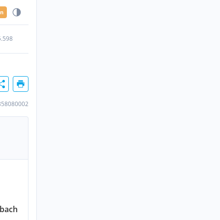
en
5.598
858080002
gbach