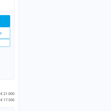
n
n
€ 21.000
€ 17.500