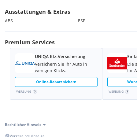
Vorbehaltlich Druck-, Satzfehler und Zwischenverkauf!
Ausstattungen & Extras
ABS
ESP
Premium Services
UNIQA Kfz-Versicherung
Einf
Versichern Sie Ihr Auto in
Die 
wenigen Klicks.
Ihr 
Online-Rabatt sichern
Wuns
WERBUNG
WERBUNG
Rechtlicher Hinweis
Vorgereihte Anzeige