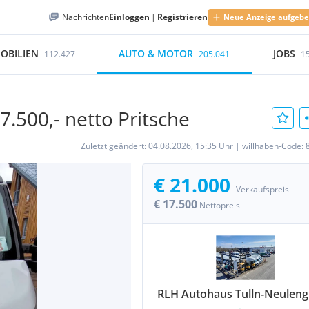
Nachrichten
Einloggen
|
Registrieren
Neue Anzeige aufgeb
OBILIEN
AUTO & MOTOR
JOBS
112.427
205.041
1
7.500,- netto Pritsche
Zuletzt geändert:
04.08.2026, 15:35 Uhr
|
willhaben-Code:
€ 21.000
Verkaufspreis
€ 17.500
Nettopreis
RLH Autohaus Tulln-Neulen