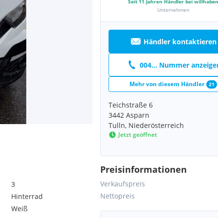
Seit
11
Jahren Händler bei willhabe
Unternehmen
Händler kontaktieren
004... Nummer anzeige
Mehr von diesem Händler
21
Teichstraße 6
3442 Asparn
Tulln, Niederösterreich
Jetzt geöffnet
Preisinformationen
Verkaufspreis
3
Nettopreis
Hinterrad
Weiß