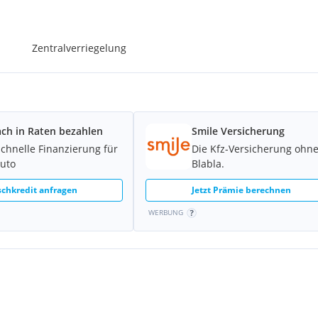
Zentralverriegelung
ach in Raten bezahlen
Smile Versicherung
schnelle Finanzierung für
Die Kfz-Versicherung ohn
Auto
Blabla.
chkredit anfragen
Jetzt Prämie berechnen
WERBUNG