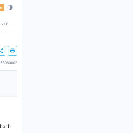
en
5.679
858080002
gbach