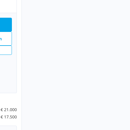
n
n
€ 21.000
€ 17.500