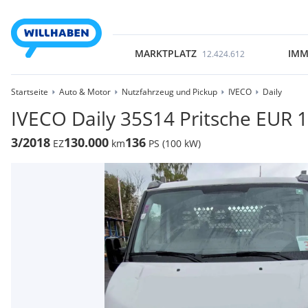
MARKTPLATZ
IMM
12.424.612
Startseite
Auto & Motor
Nutzfahrzeug und Pickup
IVECO
Daily
IVECO Daily 35S14 Pritsche EUR 1
3/2018
130.000
136
EZ
km
PS (100 kW)