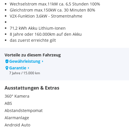
Wechselstrom max.11kW ca. 6,5 Stunden 100%
Gleichstrom max.150kW ca. 30 Minuten 80%
V2X-Funktion 3,6kW - Stromentnahme
71,2 kWh Akku Lithium-Ionen
8 Jahre oder 160.000km auf den Akku
das zuerst erreichte gilt
750kg Anhängelast
Vorteile zu diesem Fahrzeug
75kg Stützlast
Gewährleistung
Garantie
40kW Nenndauerleistung
7 Jahre / 15.000 km
120kW Maximalleistung
Ausstattungen & Extras
Wartungsintervallalle 30.000km oder 24 Monate
das zuerst erreichte gilt
360° Kamera
ABS
Finanzierungsangebot auf Ihre Bedürfnisse zugeschnitten,
Abstandstempomat
wir erstellen ein passendes Angebot.
Alarmanlage
Android Auto
Vereinbaren Sie mit uns einen Termin,