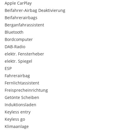
damit wir Sie optimal betreuen können und Ihr
Apple CarPlay
Wunschfahrzeug bereit steht!
Beifahrer-Airbag Deaktivierung
Beifahrerairbags
Berganfahrassistent
Zwischenverkauf, Ausstattungsabweichungen, Irrtum und
Bluetooth
Eingabefehler sind vorbehalten.
Serienausstattungen:
Bordcomputer
Fahrersitz höhenverstellbar
DAB-Radio
Türgriffe in Wagenfarbe
elektr. Fensterheber
Direktantrieb
elektr. Spiegel
Geschwindigkeitsbegrenzer
ESP
Polsterung Stoff
Reifenreparaturkit
Fahrerairbag
Dämmerungssensor
Fernlichtassistent
360° Around View Monitor
Freisprecheinrichtung
Anti-Scheibenbeschlagsfunktion
Getönte Scheiben
Audio-Lenkradfernbedienung
Induktionsladen
Dritte Bremsleuchte LED
Gepäckraumbeleuchtung LED
Keyless entry
LED-Spots in der Dachkonsole
Keyless go
Lenkrad höhen- und tiefenverstellbar
Klimaanlage
Nebelschlussleuchte LED