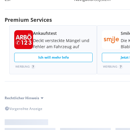
Premium Services
Ankaufstest
Smil
Deckt versteckte Mängel und
Die 
Fehler am Fahrzeug auf
Blab
Ich will mehr Info
Jetzt
WERBUNG
WERBUNG
Rechtlicher Hinweis
Vorgereihte Anzeige