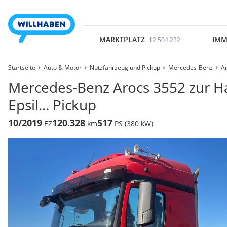
MARKTPLATZ
IMM
12.504.232
Startseite
Auto & Motor
Nutzfahrzeug und Pickup
Mercedes-Benz
A
Mercedes-Benz Arocs 3552 zur 
Epsil... Pickup
10/2019
120.328
517
EZ
km
PS (380 kW)