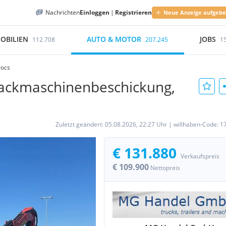
Nachrichten
Einloggen
|
Registrieren
Neue Anzeige aufgeb
OBILIEN
AUTO & MOTOR
JOBS
112.708
207.245
1
rocs
Hackmaschinenbeschickung,
Zuletzt geändert:
05.08.2026, 22:27 Uhr
|
willhaben-Code:
1
€ 131.880
Verkaufspreis
€ 109.900
Nettopreis