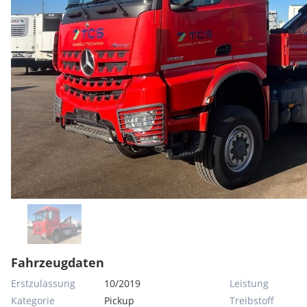
Fahrzeugdaten
Erstzulassung
10/2019
Leistung
Kategorie
Pickup
Treibstoff