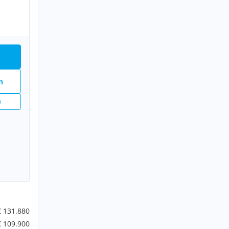
n
n
€ 131.880
€ 109.900