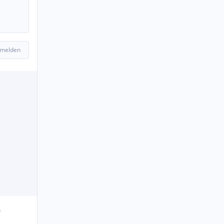
 melden
n