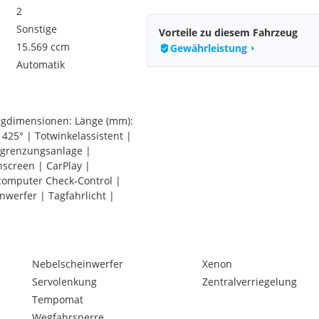
2
Sonstige
Vorteile zu diesem Fahrzeug
15.569 ccm
Gewährleistung
Automatik
ugdimensionen: Länge (mm):
 425° | Totwinkelassistent |
egrenzungsanlage |
hscreen | CarPlay |
computer Check-Control |
nwerfer | Tagfahrlicht |
Nebelscheinwerfer
Xenon
Servolenkung
Zentralverriegelung
Tempomat
Wegfahrsperre