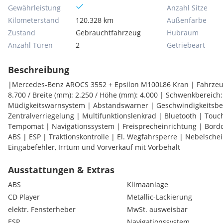
Gewährleistung
Anzahl Sitze
Kilometerstand
120.328 km
Außenfarbe
Zustand
Gebrauchtfahrzeug
Hubraum
Anzahl Türen
2
Getriebeart
Beschreibung
|Mercedes-Benz AROCS 3552 + Epsilon M100L86 Kran | Fahrze
8.700 / Breite (mm): 2.250 / Höhe (mm): 4.000 | Schwenkbereich:
Müdigkeitswarnsystem | Abstandswarner | Geschwindigkeitsb
Zentralverriegelung | Multifunktionslenkrad | Bluetooth | Touc
Tempomat | Navigationssystem | Freisprecheinrichtung | Bord
ABS | ESP | Traktionskontrolle | El. Wegfahrsperre | Nebelschei
Eingabefehler, Irrtum und Vorverkauf mit Vorbehalt
Ausstattungen & Extras
ABS
Klimaanlage
CD Player
Metallic-Lackierung
elektr. Fensterheber
MwSt. ausweisbar
ESP
Navigationssystem