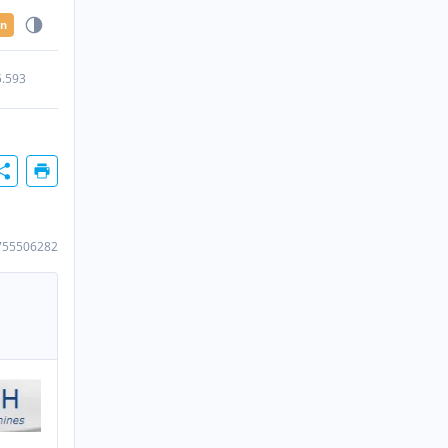
en
5.593
755506282