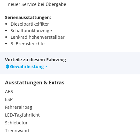
- neuer Service bei Übergabe
Serienausstattungen:
Dieselpartikelfilter
Schaltpunktanzeige
Lenkrad höhenverstellbar
3. Bremsleuchte
Reserverad
Wärmedämmendes Glas rundum
Vorteile zu diesem Fahrzeug
Radnabenabdeckung
Gewährleistung
Asphärische Außenspiegel mechanisch verstellbar
Flachblattscheibenwischer
Ausstattungen & Extras
Gurtwarneinrichtung für Fahrersitz
Feststellbremse
ABS
Handschuhfach, Beifahrerseite, geschlossen
ESP
»Follow-Me-Home«-Beleuchtungsfunktion
Fahrerairbag
3-Punkt-Sicherheitsgurte mit manueller
LED-Tagfahrlicht
Gurthöhenverstellung
4 Belüftungsdüsen
Schiebetür
Ablage über Windschutzscheibe und zwischen den
Trennwand
Vordersitzen