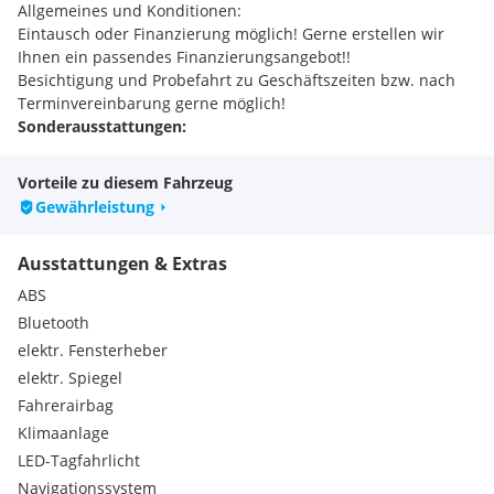
Allgemeines und Konditionen:
Eintausch oder Finanzierung möglich! Gerne erstellen wir
Ihnen ein passendes Finanzierungsangebot!!
Besichtigung und Probefahrt zu Geschäftszeiten bzw. nach
Terminvereinbarung gerne möglich!
Sonderausstattungen:
Tempomat
Außentemperaturanzeige
Vorteile zu diesem Fahrzeug
Klimaanlage
Gewährleistung
Außenspiegel elektrisch verstellbar und beheizbar
Fensterheber vorn elektrisch
Ausstattungen & Extras
Fahrersitz höhenverstellbar
Beifahrersitz einklappbar
ABS
Armlehne mit Staufach
Bluetooth
Lastschutzgitter einklappbar, Beifahrerseite
elektr. Fensterheber
Navigationssystem, inklusive Radio
elektr. Spiegel
Rückfahrhilfe
Serienausstattungen:
Fahrerairbag
Dieselpartikelfilter
Klimaanlage
Schaltpunktanzeige
LED-Tagfahrlicht
Lenkrad höhenverstellbar
Navigationssystem