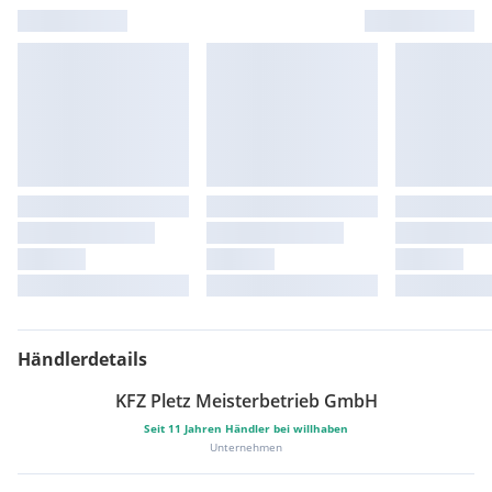
Servicegepflegt bei Pappas ++
• Armlehne mit Staufach• Außenspiegel elektrisch verstellbar
und beheizbar
• Außentemperaturanzeige • Batteriemanagement •
Beifahrersitz einklappbar • ECO Start-Stopp-Funktion •
Fahrersitz höhenverstellbar • Fensterheber vorn elektrisch
Fahrerseite mit Komfortbedienung • Generatormanagement •
Klimaanlage • Lastschutzgitter einklappbar, Beifahrerseite •
Navigationssystem, inklusive Radio • Reifen,
rollwiderstandsoptimiert• Rückfahrhilfe • Tempomat
Händlerdetails
KFZ Pletz Meisterbetrieb GmbH
Seit
11
Jahren Händler bei willhaben
Unternehmen