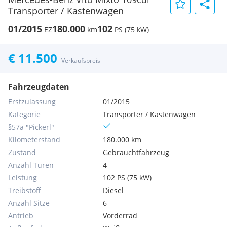
Transporter / Kastenwagen
01/2015
180.000
102
EZ
km
PS (75 kW)
€ 11.500
Verkaufspreis
Fahrzeugdaten
Erstzulassung
01/2015
Kategorie
Transporter / Kastenwagen
§57a "Pickerl"
Kilometerstand
180.000 km
Zustand
Gebrauchtfahrzeug
Anzahl Türen
4
Leistung
102 PS (75 kW)
Treibstoff
Diesel
Anzahl Sitze
6
Antrieb
Vorderrad