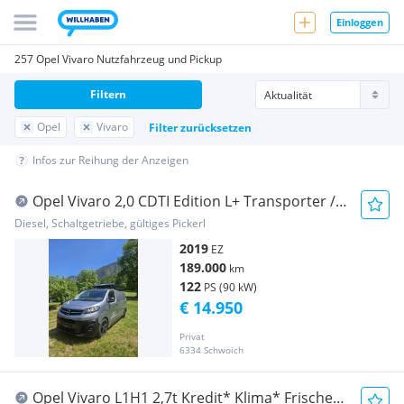
Einloggen
257 Opel Vivaro Nutzfahrzeug und Pickup
Filtern
Opel
Vivaro
Filter zurücksetzen
Infos zur Reihung der Anzeigen
Opel Vivaro 2,0 CDTI Edition L+ Transporter /
Kastenwagen
Diesel, Schaltgetriebe, gültiges Pickerl
2019
EZ
189.000
km
122
PS (90 kW)
€ 14.950
Privat
6334 Schwoich
Opel Vivaro L1H1 2,7t Kredit* Klima* Frische