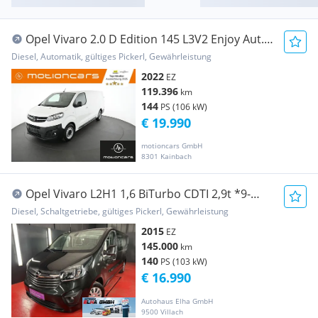
Opel Vivaro 2.0 D Edition 145 L3V2 Enjoy Aut.
Picker... Transporter / Kastenwagen
Diesel, Automatik, gültiges Pickerl, Gewährleistung
2022
EZ
119.396
km
144
PS (106 kW)
€ 19.990
motioncars GmbH
8301 Kainbach
Opel Vivaro L2H1 1,6 BiTurbo CDTI 2,9t *9-
Sitze Bus
Diesel, Schaltgetriebe, gültiges Pickerl, Gewährleistung
2015
EZ
145.000
km
140
PS (103 kW)
€ 16.990
Autohaus Elha GmbH
9500 Villach