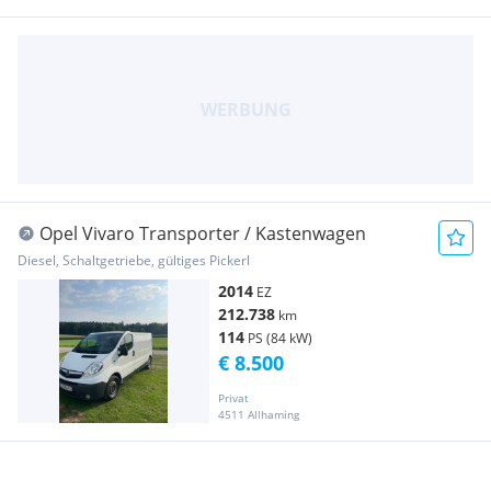
Opel Vivaro Transporter / Kastenwagen
Diesel, Schaltgetriebe, gültiges Pickerl
2014
EZ
212.738
km
114
PS (84 kW)
€ 8.500
Privat
4511 Allhaming