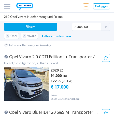
Einloggen
260 Opel Vivaro Nutzfahrzeug und Pickup
Filtern
Opel
Vivaro
Filter zurücksetzen
Infos zur Reihung der Anzeigen
Opel Vivaro 2,0 CDTI Edition L+ Transporter /
Kastenwagen
Diesel, Schaltgetriebe, gültiges Pickerl
2020
EZ
91.000
km
122
PS (90 kW)
€ 17.000
Privat
8530 Deutschlandsberg
Opel Vivaro BlueHDi 120 S&S M Transporter /