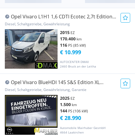
Opel Vivaro L1H1 1,6 CDTI Ecotec 2,7t Edition
Transporter / Kastenwagen
Diesel, Schaltgetriebe, Gewährleistung
2015
EZ
170.400
km
116
PS (85 kW)
€ 10.999
AUTOCENTER DMAX
2460 Bruck an der Leitha
Opel Vivaro BlueHDI 145 S&S Edition XL
Transporter / Kastenwagen
Diesel, Schaltgetriebe, Gewährleistung, Garantie
2025
EZ
1.500
km
144
PS (106 kW)
€ 28.990
Automobile Mairhuber GesmbH
4664 Laakirchen