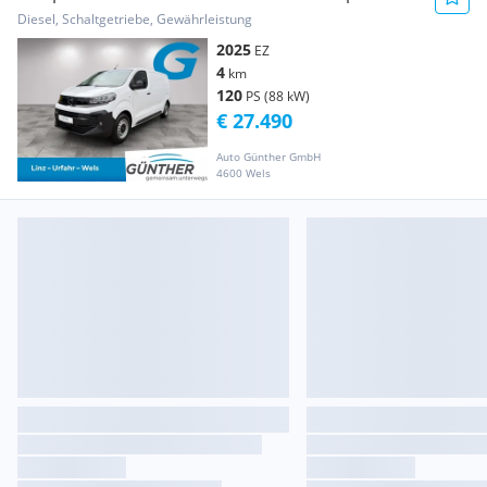
Kastenwagen
Diesel, Schaltgetriebe, Gewährleistung
2025
EZ
4
km
120
PS (88 kW)
€ 27.490
Auto Günther GmbH
4600 Wels