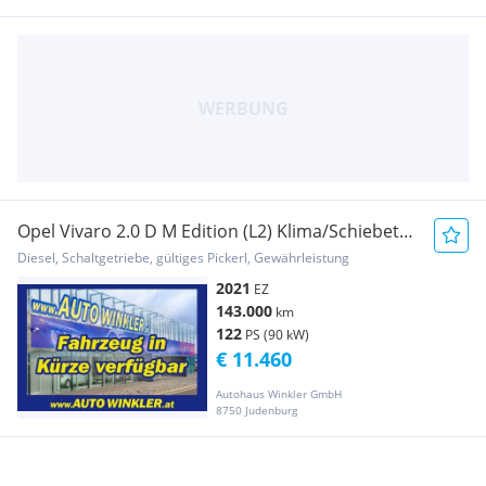
Opel Vivaro 2.0 D M Edition (L2) Klima/Schiebetür
Transporter / Kastenwagen
Diesel, Schaltgetriebe, gültiges Pickerl, Gewährleistung
2021
EZ
143.000
km
122
PS (90 kW)
€ 11.460
Autohaus Winkler GmbH
8750 Judenburg