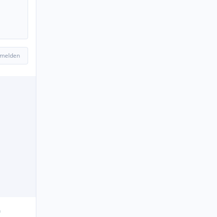
 melden
n