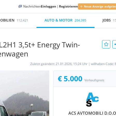
Nachrichten
Einloggen
|
Registrieren
Neue Anzeige aufgeb
OBILIEN
AUTO & MOTOR
JOBS
112.421
204.395
1
L2H1 3,5t+ Energy Twin-
tenwagen
Zuletzt geändert:
21.01.2026, 15:24 Uhr
|
willhaben-Code:
€ 5.000
Verkaufspreis
ACS AVTOMOBILI D.O.