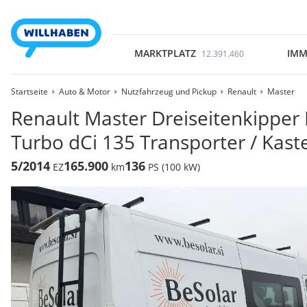
MARKTPLATZ
IMM
12.391.460
Startseite
Auto & Motor
Nutzfahrzeug und Pickup
Renault
Master
Renault Master Dreiseitenkipper 
Turbo dCi 135 Transporter / Kas
5/2014
165.900
136
EZ
km
PS (100 kW)