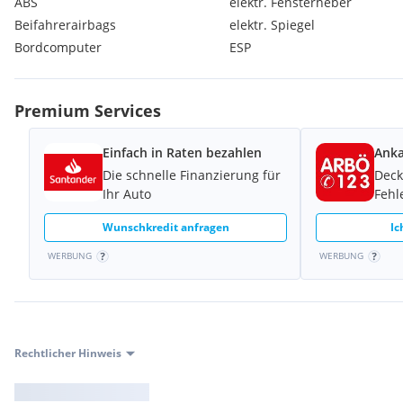
ABS
elektr. Fensterheber
Beifahrerairbags
elektr. Spiegel
Bordcomputer
ESP
Premium Services
Einfach in Raten bezahlen
Anka
Die schnelle Finanzierung für
Deck
Ihr Auto
Fehl
Wunschkredit anfragen
Ic
WERBUNG
WERBUNG
Rechtlicher Hinweis