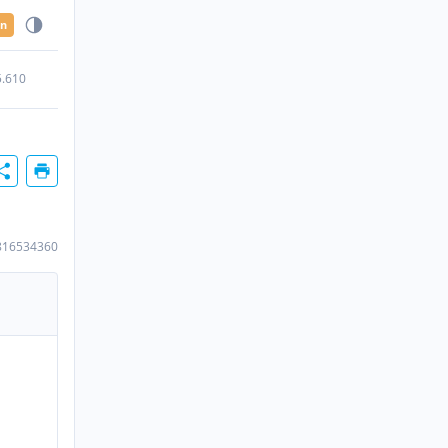
en
5.610
816534360
O