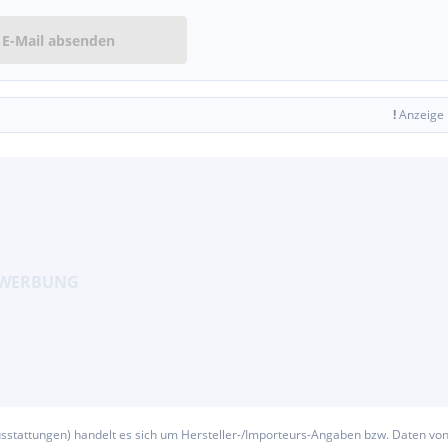
E-Mail absenden
!
Anzeige
usstattungen) handelt es sich um Hersteller-/Importeurs-Angaben bzw. Daten vo