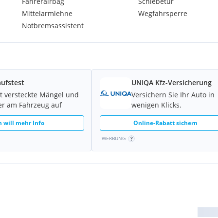
Fahrerairbag
Schiebetür
Mittelarmlehne
Wegfahrsperre
Notbremsassistent
ufstest
UNIQA Kfz-Versicherung
t versteckte Mängel und
Versichern Sie Ihr Auto in
er am Fahrzeug auf
wenigen Klicks.
h will mehr Info
Online-Rabatt sichern
WERBUNG