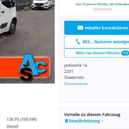
Seit
10
Jahren Händler bei willhabe
Unternehmen
Händler kontaktieren
003... Nummer anzeige
Mehr von diesem Händler
174
Jedlovnik 1a
2201
Slowenien
Firmenwebsite
Vorteile zu diesem Fahrzeug
136 PS (100 kW)
Gewährleistung
Diesel