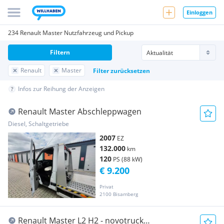
Einloggen
234 Renault Master Nutzfahrzeug und Pickup
Filtern
Renault
Master
Filter zurücksetzen
Infos zur Reihung der Anzeigen
Renault Master Abschleppwagen
Diesel, Schaltgetriebe
2007
EZ
132.000
km
120
PS (88 kW)
€ 9.200
Privat
2100 Bisamberg
Renault Master L2 H2 - novotruck