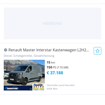
Renault Master Interstar Kastenwagen L2H2
3,5t dCi 150 ... Transporter / Kastenwagen
Diesel, Schaltgetriebe, Gewährleistung
15
km
150
PS (110 kW)
€ 37.188
Oberhofer Josef GesmbH
6068 Mils