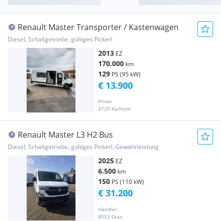
Renault Master Transporter / Kastenwagen
Diesel, Schaltgetriebe, gültiges Pickerl
2013
EZ
170.000
km
129
PS (95 kW)
€ 13.900
Privat
4720 Kallham
Renault Master L3 H2 Bus
Diesel, Schaltgetriebe, gültiges Pickerl, Gewährleistung
2025
EZ
6.500
km
150
PS (110 kW)
€ 31.200
Händler
8053 Graz