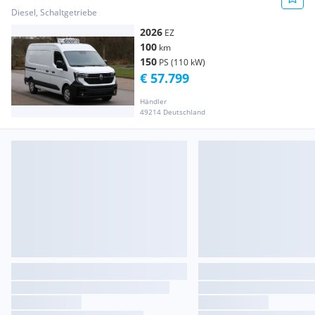
Kühlfahrzeug NEU Transporter / Kastenwagen
Diesel, Schaltgetriebe
2026
EZ
100
km
150
PS (110 kW)
€ 57.799
Händler
49214 Deutschland