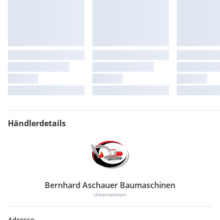
Die Fotos können Beispielfotos sein oder
Sonderausstattungen zeigen, die nicht im Preis enthalten
sind. Bei Gebrauchtmaschinen können optische Mängel
vorhanden sein, die auf den Bildern nicht im Detail
erkennbar sind. Vertragsgrundlage: Ausschlaggebend sind
einzig und allein die Vereinbarungen im Kaufvertrag oder in
der Auftragsbestätigung. Wir empfehlen ausdrücklich eine
Besichtigung und Prüfung der Maschine vor Ort.
Zwischenverkauf, Schreibfehler und Irrtümer vorbehalten.
Händlerdetails
Bernhard Aschauer Baumaschinen
Unternehmen
Adresse