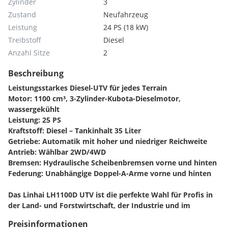
Zylinder
3
Zustand
Neufahrzeug
Leistung
24 PS (18 kW)
Treibstoff
Diesel
Anzahl Sitze
2
Beschreibung
Leistungsstarkes Diesel-UTV für jedes Terrain
Motor: 1100 cm³, 3-Zylinder-Kubota-Dieselmotor,
wassergekühlt
Leistung: 25 PS
Kraftstoff: Diesel – Tankinhalt 35 Liter
Getriebe: Automatik mit hoher und niedriger Reichweite
Antrieb: Wählbar 2WD/4WD
Bremsen: Hydraulische Scheibenbremsen vorne und hinten
Federung: Unabhängige Doppel-A-Arme vorne und hinten
Das Linhai LH1100D UTV ist die perfekte Wahl für Profis in
der Land- und Forstwirtschaft, der Industrie und im
Baustellenmanagement. Ausgestattet mit einem
Preisinformationen
zuverlässigen 1100 ccm Kubota 3-Zylinder-Dieselmotor und