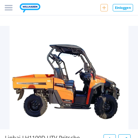
Einloggen
Linhai LH1100D UTV Pritsche