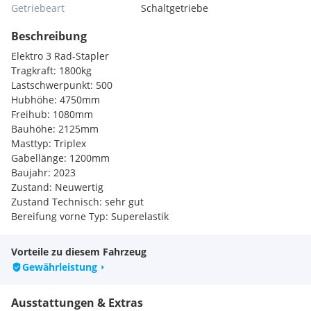
Getriebeart
Schaltgetriebe
Beschreibung
Elektro 3 Rad-Stapler
Tragkraft: 1800kg
Lastschwerpunkt: 500
Hubhöhe: 4750mm
Freihub: 1080mm
Bauhöhe: 2125mm
Masttyp: Triplex
Gabellänge: 1200mm
Baujahr: 2023
Zustand: Neuwertig
Zustand Technisch: sehr gut
Bereifung vorne Typ: Superelastik
Bereifung vorne Zustand: 80 - 100%
Bereifung hinten Typ: Superelastik
Vorteile zu diesem Fahrzeug
Bereifung hinten Zustand: 80 - 100%
Gewährleistung
Batterie Volt: 48V
Batterie Ah: 625Ah
Ausstattungen & Extras
Batterie Baujahr: 2023