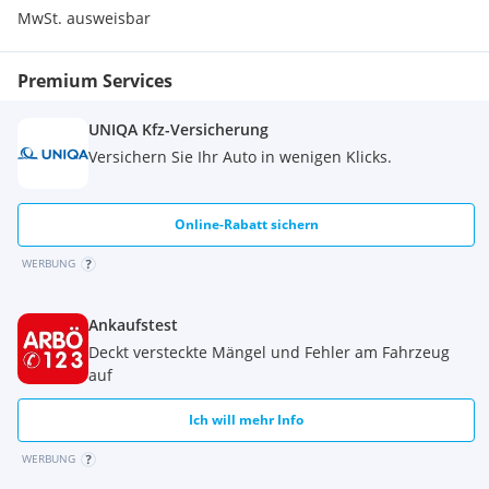
Extras:
MwSt. ausweisbar
Seitenschieber
3. Ventil
Premium Services
4. Ventil
Arbeitsscheinwerfer hinten
Arbeitsscheinwerfer vorn
UNIQA Kfz-Versicherung
Dachabdeckung
Versichern Sie Ihr Auto in wenigen Klicks.
Frontscheibe
Vollfreihub
CE Zertifikat
Online-Rabatt sichern
WERBUNG
Ankaufstest
Deckt versteckte Mängel und Fehler am Fahrzeug
auf
Ich will mehr Info
WERBUNG