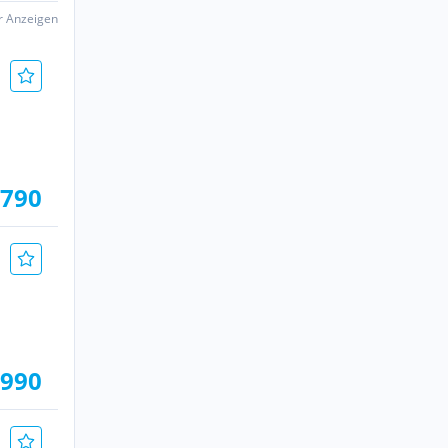
er Anzeigen
.790
.990