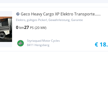
Geco Heavy Cargo XP Elektro Transporte...
Pritsche
Elektro, gültiges Pickerl, Gewährleistung, Garantie
0
27
km
PS (20 kW)
Styriaquad Motor Cycles
€ 18
8411 Hengsberg