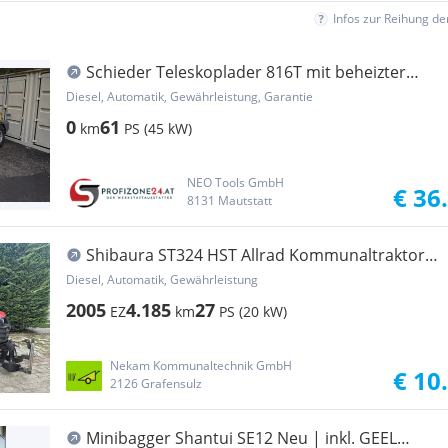
Infos zur Reihung d
Schieder Teleskoplader 816T mit beheizter
Komfo... Baumaschine
Diesel, Automatik, Gewährleistung, Garantie
0
61
km
PS (45 kW)
NEO Tools GmbH
€ 36
8131 Mautstatt
Shibaura ST324 HST Allrad Kommunaltraktor
Agrarfahrzeug
Diesel, Automatik, Gewährleistung
2005
4.185
27
EZ
km
PS (20 kW)
Nekam Kommunaltechnik GmbH
€ 10
2126 Grafensulz
Minibagger Shantui SE12 Neu | inkl. GEEL