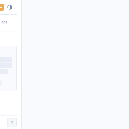
en
5.603