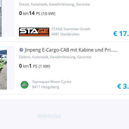
Schnel... Baumaschine
Diesel, Automatik, Gewährleistung, Garantie
0
14
km
PS (10 kW)
STAGE Stammler GmbH
€ 17
4081 Hartkirchen
Jinpeng E-Cargo-CAB mit Kabine und Pri...
Pritsche
Elektro, Automatik, Gewährleistung, Garantie
0
1
km
PS (1 kW)
Styriaquad Motor Cycles
€ 3
8411 Hengsberg