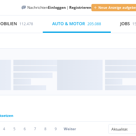
Nachrichten
Einloggen
|
Registrieren
Neue Anzeige aufgeb
OBILIEN
AUTO & MOTOR
JOBS
112.478
205.088
1
cksetzen
4
5
6
7
8
9
Weiter