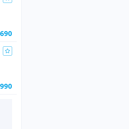
.690
.990