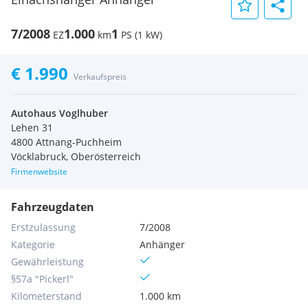
7/2008
1.000
1
EZ
km
PS (1 kW)
€ 1.990
Verkaufspreis
Autohaus Voglhuber
Lehen 31
4800 Attnang-Puchheim
Vöcklabruck, Oberösterreich
Firmenwebsite
Fahrzeugdaten
Erstzulassung
7/2008
Kategorie
Anhänger
Gewährleistung
§57a "Pickerl"
Kilometerstand
1.000 km