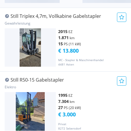
Still Triplex 4,7m, Vollkabine Gabelstapler
Gewährleistung
2015
EZ
1.871
km
15
PS (11 kW)
€ 13.800
MC - Stapler & Maschinenhandel
4481 Asten
Still R50-15 Gabelstapler
Elektro
1995
EZ
7.304
km
27
PS (20 kW)
€ 3.000
Privat
8272 Sebersdorf