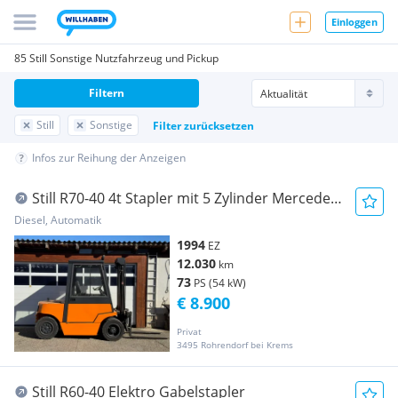
Einloggen
85 Still Sonstige Nutzfahrzeug und Pickup
Filtern
Still
Sonstige
Filter zurücksetzen
Infos zur Reihung der Anzeigen
Still R70-40 4t Stapler mit 5 Zylinder Mercedes
Diesel frisch Gewartet Gabelstapler
Diesel, Automatik
1994
EZ
12.030
km
73
PS (54 kW)
€ 8.900
Privat
3495 Rohrendorf bei Krems
Still R60-40 Elektro Gabelstapler