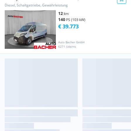
Prowork Transporter / Kastenwagen
Diesel, Schaltgetriebe, Gewährleistung
12
km
140
PS (103 kW)
€ 39.773
Auto Bacher GmbH
6271 Uderns