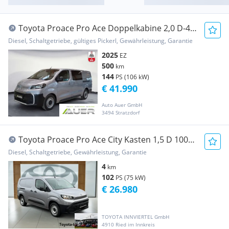
Toyota Proace Pro Ace Doppelkabine 2,0 D-4D
145 L2 Select Transporter / Kastenwagen
Diesel, Schaltgetriebe, gültiges Pickerl, Gewährleistung, Garantie
2025
EZ
500
km
144
PS (106 kW)
€ 41.990
Auto Auer GmbH
3494 Stratzdorf
Toyota Proace Pro Ace City Kasten 1,5 D 100
L2 ProWork Transporter / Kastenwagen
Diesel, Schaltgetriebe, Gewährleistung, Garantie
4
km
102
PS (75 kW)
€ 26.980
TOYOTA INNVIERTEL GmbH
4910 Ried im Innkreis