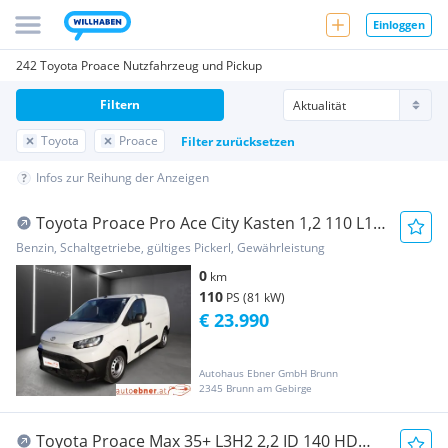
Einloggen
242 Toyota Proace Nutzfahrzeug und Pickup
Filtern
Toyota
Proace
Filter zurücksetzen
Infos zur Reihung der Anzeigen
Toyota Proace Pro Ace City Kasten 1,2 110 L1
ProWork Transporter / Kastenwagen
Benzin, Schaltgetriebe, gültiges Pickerl, Gewährleistung
0
km
110
PS (81 kW)
€ 23.990
Autohaus Ebner GmbH Brunn
2345 Brunn am Gebirge
Toyota Proace Max 35+ L3H2 2,2 ID 140 HD