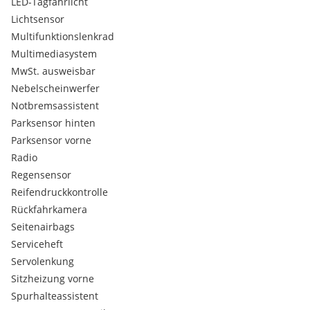
LED-Tagfahrlicht
Lichtsensor
Multifunktionslenkrad
Multimediasystem
MwSt. ausweisbar
Nebelscheinwerfer
Notbremsassistent
Parksensor hinten
Parksensor vorne
Radio
Regensensor
Reifendruckkontrolle
Rückfahrkamera
Seitenairbags
Serviceheft
Servolenkung
Sitzheizung vorne
Spurhalteassistent