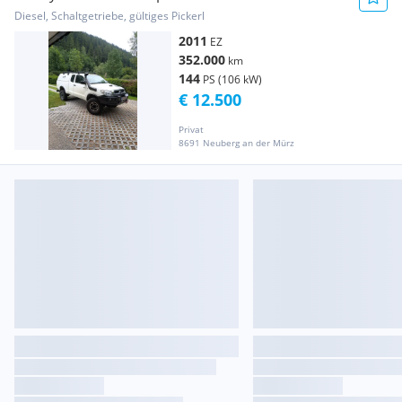
Diesel, Schaltgetriebe, gültiges Pickerl
2011
EZ
352.000
km
144
PS (106 kW)
€ 12.500
Privat
8691 Neuberg an der Mürz