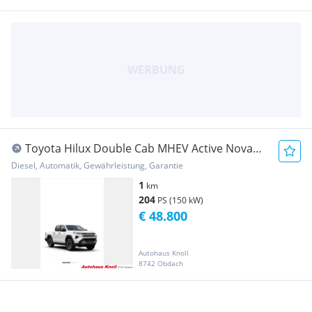
Toyota Hilux Double Cab MHEV Active Nova
frei Transporter / Kastenwagen
Diesel, Automatik, Gewährleistung, Garantie
1
km
204
PS (150 kW)
€ 48.800
Autohaus Knoll
8742 Obdach