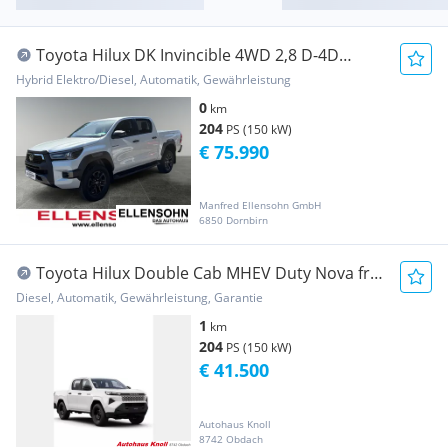
Toyota Hilux DK Invincible 4WD 2,8 D-4D
MHEV Aut. Pickup
Hybrid Elektro/Diesel, Automatik, Gewährleistung
0
km
204
PS (150 kW)
€ 75.990
Manfred Ellensohn GmbH
6850 Dornbirn
Toyota Hilux Double Cab MHEV Duty Nova frei
Transporter / Kastenwagen
Diesel, Automatik, Gewährleistung, Garantie
1
km
204
PS (150 kW)
€ 41.500
Autohaus Knoll
8742 Obdach