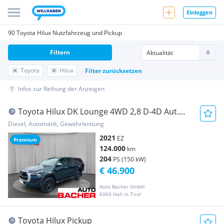
Einloggen
90 Toyota Hilux Nutzfahrzeug und Pickup
Filtern
Toyota
Hilux
Filter zurücksetzen
Infos zur Reihung der Anzeigen
Toyota Hilux DK Lounge 4WD 2,8 D-4D Aut.
Pickup
Diesel, Automatik, Gewährleistung
2021
EZ
Premium
124.000
km
204
PS (150 kW)
€ 46.900
Auto Bacher GmbH
6060 Hall in Tirol
Toyota Hilux Pickup