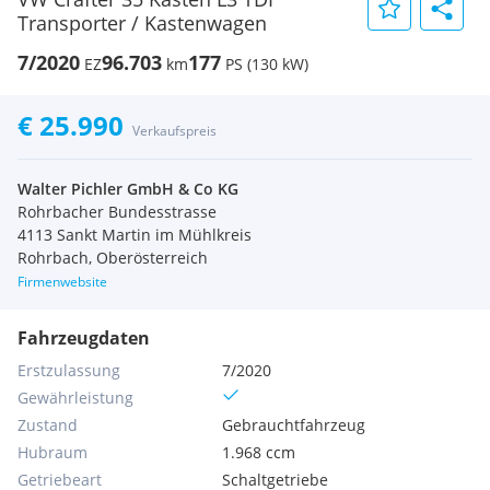
Transporter / Kastenwagen
7/2020
96.703
177
EZ
km
PS (130 kW)
€ 25.990
Verkaufspreis
Walter Pichler GmbH & Co KG
Rohrbacher Bundesstrasse
4113 Sankt Martin im Mühlkreis
Rohrbach, Oberösterreich
Firmenwebsite
Fahrzeugdaten
Erstzulassung
7/2020
Gewährleistung
Zustand
Gebrauchtfahrzeug
Hubraum
1.968 ccm
Getriebeart
Schaltgetriebe