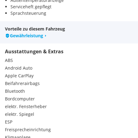
Außentemperaturanzeige
Serviceheft gepflegt
Sprachsteuerung
Touchscreen
Lenkrad höhenverstellbar
Vorteile zu diesem Fahrzeug
Lenkrad neigungsverstellbar
Gewährleistung
Außenspiegel beheizbar
Laderaumverkleidung seitlich
Ausstattungen & Extras
Laderaumverkleidung Boden
Radio
ABS
Beifahrersitz Doppelbank
Android Auto
Schiebetür rechts
Apple CarPlay
Doppelflügeltür hinten
Beifahrerairbags
Bluetooth
Bordcomputer
elektr. Fensterheber
elektr. Spiegel
ESP
Freisprecheinrichtung
Klimaanlage