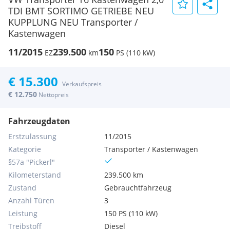
TDI BMT SORTIMO GETRIEBE NEU
KUPPLUNG NEU Transporter /
Kastenwagen
11/2015
239.500
150
EZ
km
PS (110 kW)
€ 15.300
Verkaufspreis
€ 12.750
Nettopreis
Fahrzeugdaten
Erstzulassung
11/2015
Kategorie
Transporter / Kastenwagen
§57a "Pickerl"
Kilometerstand
239.500 km
Zustand
Gebrauchtfahrzeug
Anzahl Türen
3
Leistung
150 PS (110 kW)
Treibstoff
Diesel