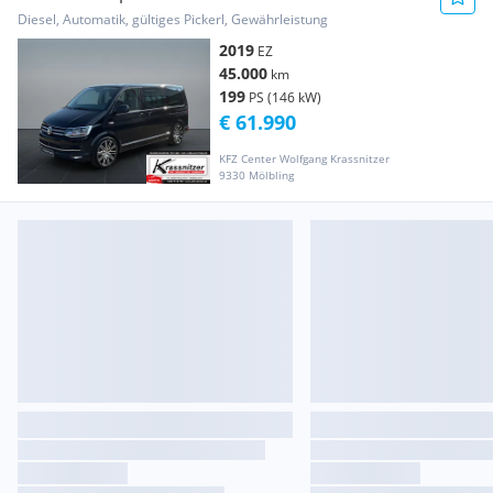
Highline(EURO 6d-TEMP) Bus
Diesel, Automatik, gültiges Pickerl, Gewährleistung
2019
EZ
45.000
km
199
PS (146 kW)
€ 61.990
KFZ Center Wolfgang Krassnitzer
9330 Mölbling