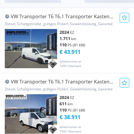
VW Transporter T6 T6.1 Transporter Kasten
2.0 TDI * GEWINDEFAHRWE... Transporter /
Diesel, Schaltgetriebe, gültiges Pickerl, Gewährleistung, Garantie
Kastenwagen
2024
EZ
1.711
km
110
PS (81 kW)
€ 43.911
wheelcenter.at
7400 Oberwart
VW Transporter T6 T6.1 Transporter Kasten
2.0 TDI * TEMPOMAT * EI... Transporter /
Diesel, Schaltgetriebe, gültiges Pickerl, Gewährleistung, Garantie
Kastenwagen
2024
EZ
611
km
110
PS (81 kW)
€ 38.911
wheelcenter.at
7400 Oberwart