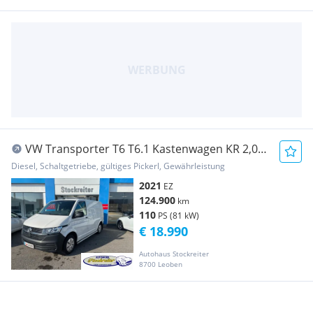
VW Transporter T6 T6.1 Kastenwagen KR 2,0
TDI*MWST ausweisbar*NAVI* Transporter /
Diesel, Schaltgetriebe, gültiges Pickerl, Gewährleistung
Kastenwagen
2021
EZ
124.900
km
110
PS (81 kW)
€ 18.990
Autohaus Stockreiter
8700 Leoben