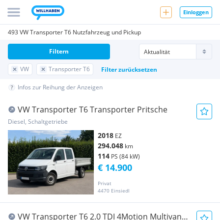
Einloggen
493 VW Transporter T6 Nutzfahrzeug und Pickup
Filtern
VW
Transporter T6
Filter zurücksetzen
Infos zur Reihung der Anzeigen
VW Transporter T6 Transporter Pritsche
Diesel, Schaltgetriebe
2018
EZ
294.048
km
114
PS (84 kW)
€ 14.900
Privat
4470 Einsiedl
VW Transporter T6 2.0 TDI 4Motion Multivan