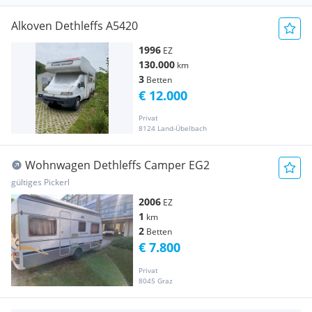
Alkoven Dethleffs A5420
1996
EZ
130.000
km
3
Betten
€ 12.000
Privat
8124 Land-Übelbach
Wohnwagen Dethleffs Camper EG2
gültiges Pickerl
2006
EZ
1
km
2
Betten
€ 7.800
Privat
8045 Graz