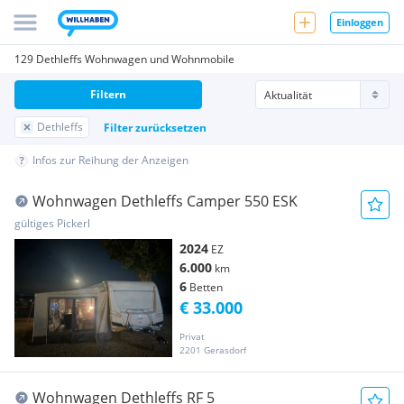
Einloggen
129 Dethleffs Wohnwagen und Wohnmobile
Filtern
Dethleffs
Filter zurücksetzen
Infos zur Reihung der Anzeigen
Wohnwagen Dethleffs Camper 550 ESK
gültiges Pickerl
2024
EZ
6.000
km
6
Betten
€ 33.000
Privat
2201 Gerasdorf
Wohnwagen Dethleffs RF 5