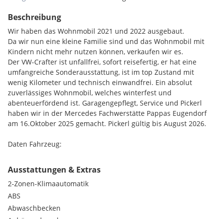
Beschreibung
Wir haben das Wohnmobil 2021 und 2022 ausgebaut.
Da wir nun eine kleine Familie sind und das Wohnmobil mit
Kindern nicht mehr nutzen können, verkaufen wir es.
Der VW-Crafter ist unfallfrei, sofort reisefertig, er hat eine
umfangreiche Sonderausstattung, ist im top Zustand mit
wenig Kilometer und technisch einwandfrei. Ein absolut
zuverlässiges Wohnmobil, welches winterfest und
abenteuerfördend ist. Garagengepflegt, Service und Pickerl
haben wir in der Mercedes Fachwerstätte Pappas Eugendorf
am 16.Oktober 2025 gemacht. Pickerl gültig bis August 2026.
Daten Fahrzeug:
Marke: Volkswagen VW Crafter (2EKE2)
Farbe: weiß
Ausstattungen & Extras
Motorisierung: 2.0l Diesel
2-Zonen-Klimaautomatik
Leistung: 120kW
Eigengewicht: 2600kg
ABS
Kilometerstand: 128613
Abwaschbecken