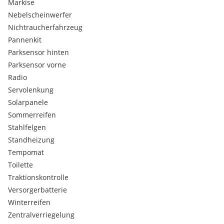
Markise
Bedingungsanleitungen sollten alle Vorhanden sein.
Das Wohnmobil kann jederzeit besichtigt werden.
Nebelscheinwerfer
Nichtraucherfahrzeug
Pannenkit
Parksensor hinten
Parksensor vorne
Radio
Servolenkung
Solarpanele
Sommerreifen
Stahlfelgen
Standheizung
Tempomat
Toilette
Traktionskontrolle
Versorgerbatterie
Winterreifen
Zentralverriegelung