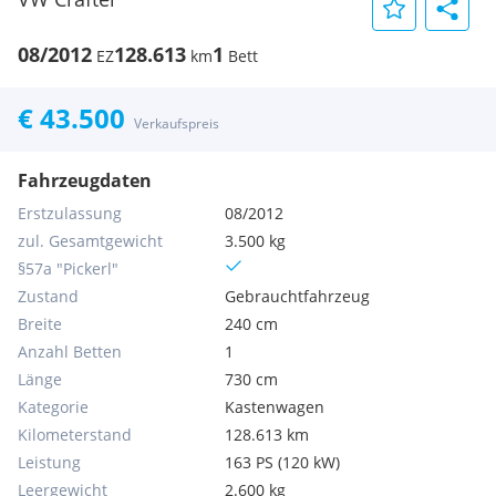
08/2012
128.613
1
EZ
km
Bett
€ 43.500
Verkaufspreis
Fahrzeugdaten
Erstzulassung
08/2012
zul. Gesamtgewicht
3.500 kg
§57a "Pickerl"
Zustand
Gebrauchtfahrzeug
Breite
240 cm
Anzahl Betten
1
Länge
730 cm
Kategorie
Kastenwagen
Kilometerstand
128.613 km
Leistung
163 PS (120 kW)
Leergewicht
2.600 kg