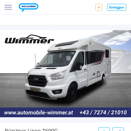
Einloggen
Bürstner Lineo T690G