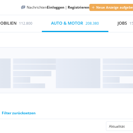
Nachrichten
Einloggen
|
Registrieren
Neue Anzeige aufgeb
OBILIEN
AUTO & MOTOR
JOBS
112.800
208.380
1
Filter zurücksetzen