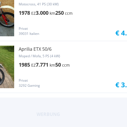
Motocross, 41 PS (30 kW)
1978
3.000
250
EZ
km
ccm
Privat
€ 4
39031 Italien
Aprilia ETX 50/6
Moped / Mofa, 5 PS (4 kW)
1985
7.771
50
EZ
km
ccm
Privat
€ 3
3292 Gaming