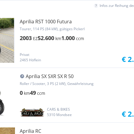
Infos zur Reihung d
Aprilia RST 1000 Futura
Tourer, 114 PS (84 kW), gültiges Pickerl
2003
52.600
1.000
EZ
km
ccm
Privat
€ 2
2465 Höflein
Aprilia SX SXR SX R 50
Roller / Scooter, 3 PS (2 kW), Gewährleistung
0
49
km
ccm
CARS & BIKES
€ 2
5310 Mondsee
Aprilia RC