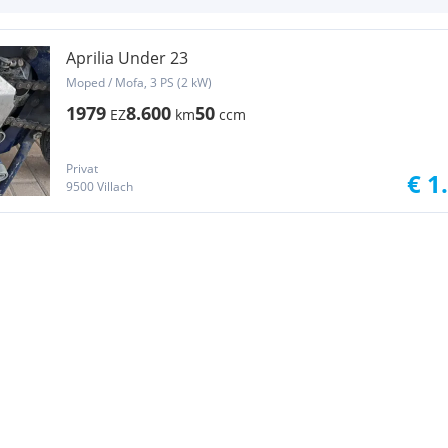
Aprilia Under 23
Moped / Mofa, 3 PS (2 kW)
1979
8.600
50
EZ
km
ccm
Privat
€ 1
9500 Villach