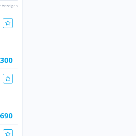
er Anzeigen
.300
.690