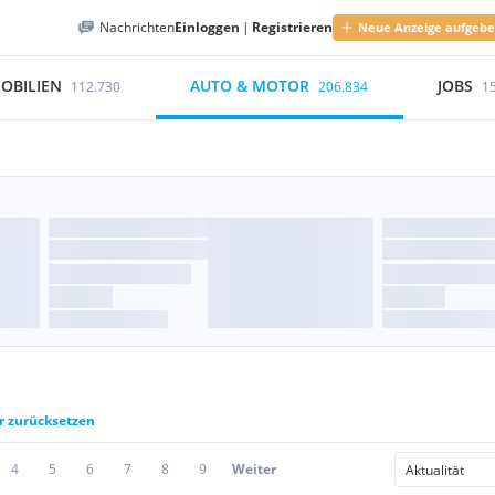
Nachrichten
Einloggen
|
Registrieren
Neue Anzeige aufgeb
OBILIEN
AUTO & MOTOR
JOBS
112.730
206.834
1
er zurücksetzen
4
5
6
7
8
9
Weiter