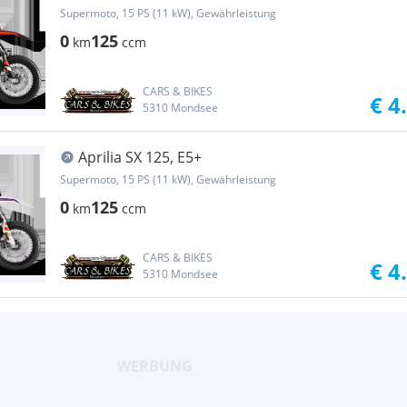
Supermoto, 15 PS (11 kW), Gewährleistung
0
125
km
ccm
CARS & BIKES
€ 4
5310 Mondsee
Aprilia SX 125, E5+
Supermoto, 15 PS (11 kW), Gewährleistung
0
125
km
ccm
CARS & BIKES
€ 4
5310 Mondsee