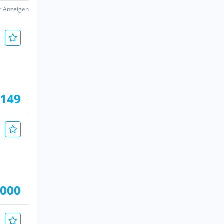
er Anzeigen
.149
.000