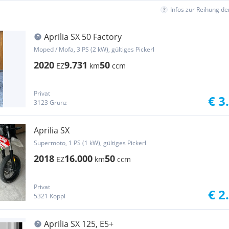
Infos zur Reihung d
Aprilia SX 50 Factory
Moped / Mofa, 3 PS (2 kW), gültiges Pickerl
2020
9.731
50
EZ
km
ccm
Privat
€ 3
3123 Grünz
Aprilia SX
Supermoto, 1 PS (1 kW), gültiges Pickerl
2018
16.000
50
EZ
km
ccm
Privat
€ 2
5321 Koppl
Aprilia SX 125, E5+