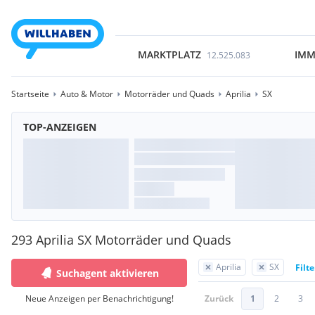
MARKTPLATZ
IMM
12.525.083
Startseite
Auto & Motor
Motorräder und Quads
Aprilia
SX
TOP-ANZEIGEN
293 Aprilia SX Motorräder und Quads
Aprilia
SX
Filt
Suchagent aktivieren
Neue Anzeigen per Benachrichtigung!
Zurück
1
2
3