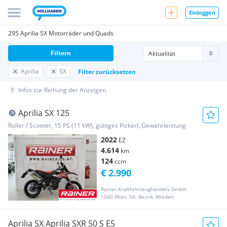
Einloggen
295 Aprilia SX Motorräder und Quads
Filtern
Aprilia
SX
Filter zurücksetzen
Infos zur Reihung der Anzeigen
Aprilia SX 125
Roller / Scooter, 15 PS (11 kW), gültiges Pickerl, Gewährleistung
2022
EZ
4.614
km
124
ccm
€ 2.990
Rainer Kraftfahrzeughandels GmbH
1040 Wien, 04. Bezirk, Wieden
Aprilia SX Aprilia SXR 50 S E5