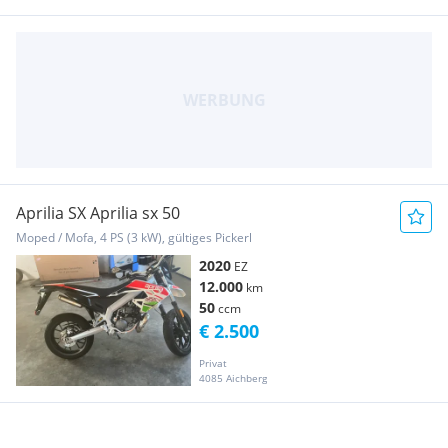
Aprilia SX Aprilia sx 50
Moped / Mofa, 4 PS (3 kW), gültiges Pickerl
2020
EZ
12.000
km
50
ccm
€ 2.500
Privat
4085 Aichberg