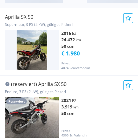
Aprilia SX 50
Supermoto, 3 PS (2 kW), gültiges Pickerl
2016
EZ
24.472
km
50
ccm
€ 1.980
Privat
4074 Großstroheim
(reserviert) Aprilia SX 50
Enduro, 3 PS (2 kW), gültiges Pickerl
2021
EZ
Reserviert
3.919
km
50
ccm
Privat
4300 St. Valentin