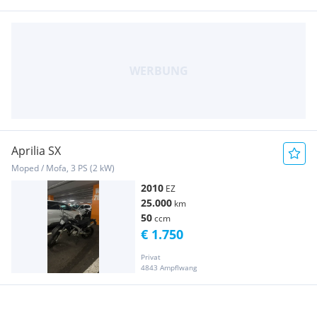
Aprilia SX
Moped / Mofa, 3 PS (2 kW)
2010
EZ
25.000
km
50
ccm
€ 1.750
Privat
4843 Ampflwang