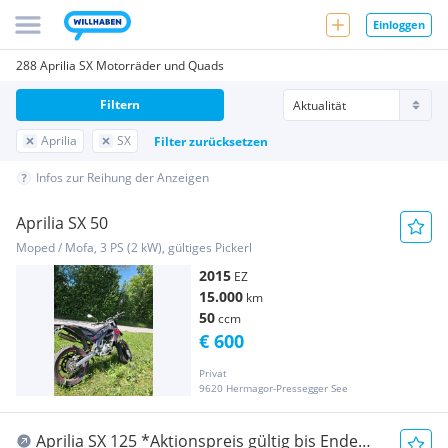
Einloggen
288 Aprilia SX Motorräder und Quads
Filtern
Aprilia
SX
Filter zurücksetzen
Infos zur Reihung der Anzeigen
Aprilia SX 50
Moped / Mofa, 3 PS (2 kW), gültiges Pickerl
2015
EZ
15.000
km
50
ccm
€ 600
Privat
9620 Hermagor-Pressegger See
Aprilia SX 125 *Aktionspreis gültig bis Ende