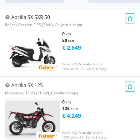
Aprilia SX SXR 50
Roller / Scooter, 3 PS (2 kW), Gewährleistung
0
km
50
ccm
€ 2.649
Faber KFZ Vertriebs GmbH
1230 Wien, 23. Bezirk, Liesing
Aprilia SX 125
Motocross, 15 PS (11 kW), Gewährleistung
0
km
125
ccm
€ 4.249
Faber KFZ Vertriebs GmbH
1230 Wien, 23. Bezirk, Liesing