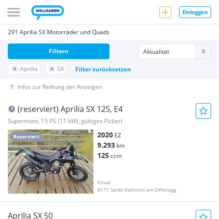
Einloggen
291 Aprilia SX Motorräder und Quads
Filtern
Aprilia
SX
Filter zurücksetzen
Infos zur Reihung der Anzeigen
(reserviert) Aprilia SX 125, E4
Supermoto, 15 PS (11 kW), gültiges Pickerl
2020
EZ
Reserviert
9.293
km
125
ccm
Privat
8171 Sankt Kathrein am Offenegg
Aprilia SX 50