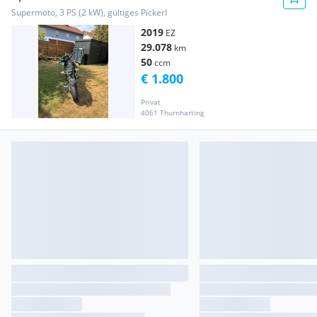
Supermoto, 3 PS (2 kW), gültiges Pickerl
2019
EZ
29.078
km
50
ccm
€ 1.800
Privat
4061 Thurnharting