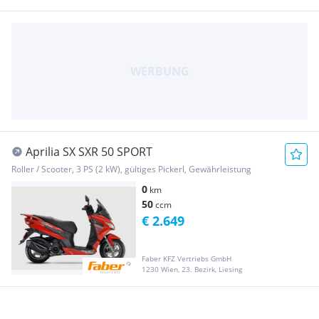
Aprilia SX SXR 50 SPORT
Roller / Scooter, 3 PS (2 kW), gültiges Pickerl, Gewährleistung
0
km
50
ccm
€ 2.649
Faber KFZ Vertriebs GmbH
1230 Wien, 23. Bezirk, Liesing