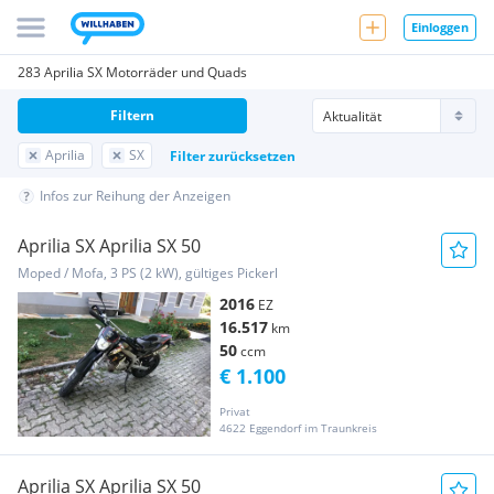
Einloggen
283 Aprilia SX Motorräder und Quads
Filtern
Aprilia
SX
Filter zurücksetzen
Infos zur Reihung der Anzeigen
Aprilia SX Aprilia SX 50
Moped / Mofa, 3 PS (2 kW), gültiges Pickerl
2016
EZ
16.517
km
50
ccm
€ 1.100
Privat
4622 Eggendorf im Traunkreis
Aprilia SX Aprilia SX 50