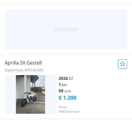
Aprilia SX Gestell
Supermoto, 8 PS (6 kW)
2026
EZ
1
km
50
ccm
€ 1.200
Privat
4643 Dürndorf