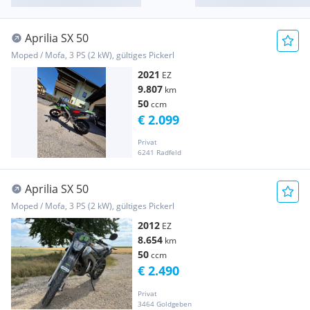
Aprilia SX 50
Moped / Mofa, 3 PS (2 kW), gültiges Pickerl
2021
EZ
9.807
km
50
ccm
€ 2.099
Privat
6241 Radfeld
Aprilia SX 50
Moped / Mofa, 3 PS (2 kW), gültiges Pickerl
2012
EZ
8.654
km
50
ccm
€ 2.490
Privat
3464 Goldgeben