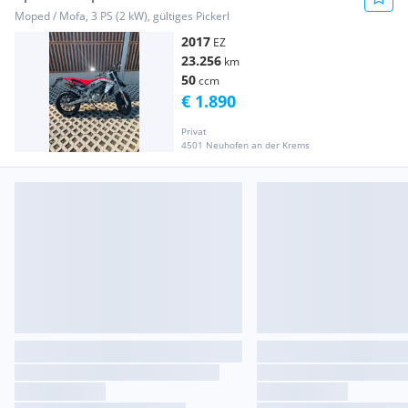
Moped / Mofa, 3 PS (2 kW), gültiges Pickerl
2017
EZ
23.256
km
50
ccm
€ 1.890
Privat
4501 Neuhofen an der Krems