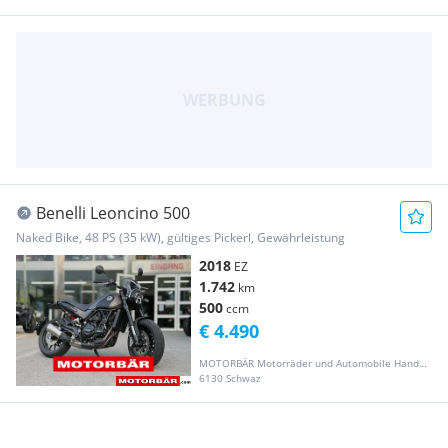
Benelli Leoncino 500
Naked Bike, 48 PS (35 kW), gültiges Pickerl, Gewährleistung
2018
EZ
1.742
km
500
ccm
€ 4.490
MOTORBÄR Motorräder und Automobile Handelsgesellschaft m.b.H.
6130 Schwaz