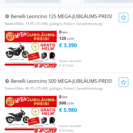
Benelli Leoncino 125 MEGA-JUBILÄUMS-PREIS!
Naked Bike, 14 PS (10 kW), gültiges Pickerl, Gewährleistung
0
km
125
ccm
€ 3.390
Hütter GesmbH
8143 Dobl
Benelli Leoncino 500 MEGA-JUBILÄUMS-PREIS!
Naked Bike, 48 PS (35 kW), gültiges Pickerl, Gewährleistung
0
km
500
ccm
€ 5.980
Hütter GesmbH
8143 Dobl