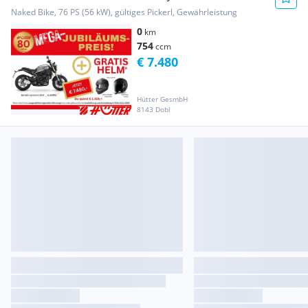
Naked Bike, 76 PS (56 kW), gültiges Pickerl, Gewährleistung
0
km
754
ccm
€ 7.480
Hütter GesmbH
8143 Dobl