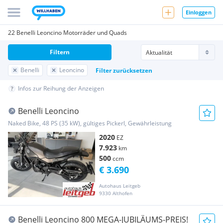
Einloggen
22 Benelli Leoncino Motorräder und Quads
Filtern
Benelli
Leoncino
Filter zurücksetzen
Infos zur Reihung der Anzeigen
Benelli Leoncino
Naked Bike, 48 PS (35 kW), gültiges Pickerl, Gewährleistung
2020
EZ
7.923
km
500
ccm
€ 3.690
Autohaus Leitgeb
9330 Althofen
Benelli Leoncino 800 MEGA-JUBILÄUMS-PREIS!