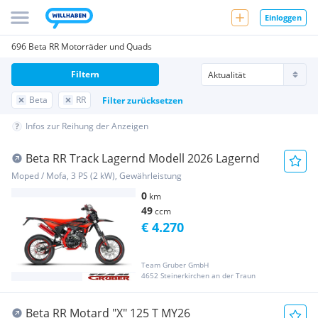
Einloggen
696 Beta RR Motorräder und Quads
Filtern
Beta
RR
Filter zurücksetzen
Infos zur Reihung der Anzeigen
Beta RR Track Lagernd Modell 2026 Lagernd
Moped / Mofa, 3 PS (2 kW), Gewährleistung
0
km
49
ccm
€ 4.270
Team Gruber GmbH
4652 Steinerkirchen an der Traun
Beta RR Motard "X" 125 T MY26