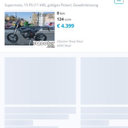
Supermoto, 15 PS (11 kW), gültiges Pickerl, Gewährleistung
0
km
124
ccm
€ 4.399
sQooter Shop Steyr
4400 Steyr