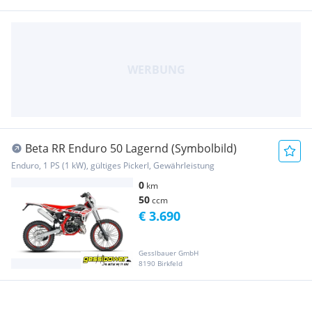
Beta RR Enduro 50 Lagernd (Symbolbild)
Enduro, 1 PS (1 kW), gültiges Pickerl, Gewährleistung
0
km
50
ccm
€ 3.690
Gesslbauer GmbH
8190 Birkfeld