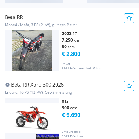
Beta RR
Moped / Mofa, 3 PS (2 kW), gültiges Pickerl
2023
EZ
7.250
km
50
ccm
€ 2.800
Privat
3961 Hörmanns bei Weitra
Beta RR Xpro 300 2026
Enduro, 16 PS (12 kW), Gewährleistung
0
km
300
ccm
€ 9.690
Entouroshop
2263 Dürnkrut