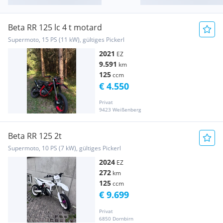
Beta RR 125 lc 4 t motard
Supermoto, 15 PS (11 kW), gültiges Pickerl
2021
EZ
9.591
km
125
ccm
€ 4.550
Privat
9423 Weißenberg
Beta RR 125 2t
Supermoto, 10 PS (7 kW), gültiges Pickerl
2024
EZ
272
km
125
ccm
€ 9.699
Privat
6850 Dornbirn