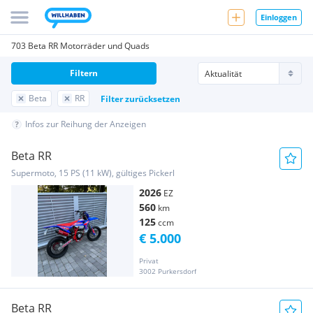
Einloggen
703 Beta RR Motorräder und Quads
Filtern
Beta
RR
Filter zurücksetzen
Infos zur Reihung der Anzeigen
Beta RR
Supermoto, 15 PS (11 kW), gültiges Pickerl
2026
EZ
560
km
125
ccm
€ 5.000
Privat
3002 Purkersdorf
Beta RR