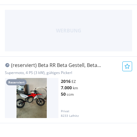
(reserviert) Beta RR Beta Gestell, Beta
Rahmen, Moped Gestell,
Supermoto, 4 PS (3 kW), gültiges Pickerl
2016
EZ
Reserviert
7.000
km
50
ccm
Privat
8233 Lafnitz