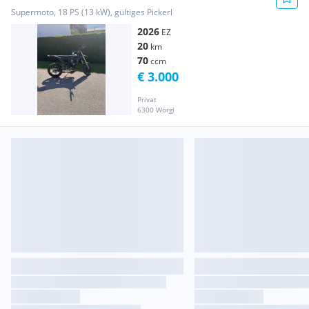
Supermoto, 18 PS (13 kW), gültiges Pickerl
2026
EZ
20
km
70
ccm
€ 3.000
Privat
6300 Wörgl