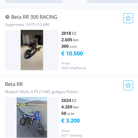
Beta RR 300 RACING
Supermoto, 14 PS (10 kW)
2018
EZ
2.605
km
300
ccm
€ 10.500
Privat
4843 Ampflwang
Beta RR
Moped / Mofa, 4 PS (3 kW), gültiges Pickerl
2024
EZ
4.269
km
50
ccm
€ 3.200
Privat
5071 Salzburg