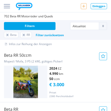
Einloggen
702 Beta RR Motorräder und Quads
Filtern
Beta
RR
Filter zurücksetzen
Infos zur Reihung der Anzeigen
Beta RR 50ccm
Moped / Mofa, 3 PS (2 kW), gültiges Pickerl
2024
EZ
4.990
km
50
ccm
€ 3.000
Privat
2380 Perchtoldsdorf
Beta RR