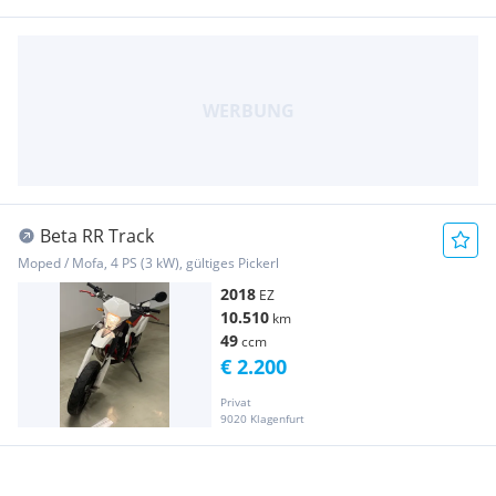
Beta RR Track
Moped / Mofa, 4 PS (3 kW), gültiges Pickerl
2018
EZ
10.510
km
49
ccm
€ 2.200
Privat
9020 Klagenfurt