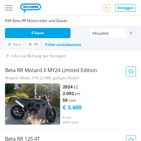
Einloggen
698 Beta RR Motorräder und Quads
Filtern
Beta
RR
Filter zurücksetzen
Infos zur Reihung der Anzeigen
Beta RR Motard X MY24 Limited Edition
Moped / Mofa, 3 PS (2 kW), gültiges Pickerl
2024
EZ
2.092
km
50
ccm
€ 3.400
Privat
4400 Steyr
Beta RR 125 4T