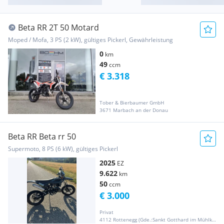
Beta RR 2T 50 Motard
Moped / Mofa, 3 PS (2 kW), gültiges Pickerl, Gewährleistung
0
km
49
ccm
€ 3.318
Tober & Bierbaumer GmbH
3671 Marbach an der Donau
Beta RR Beta rr 50
Supermoto, 8 PS (6 kW), gültiges Pickerl
2025
EZ
9.622
km
50
ccm
€ 3.000
Privat
4112 Rottenegg (Gde.:Sankt Gotthard im Mühlkreis)