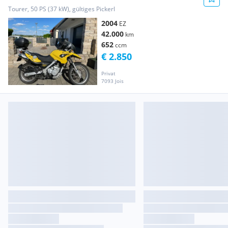
Tourer, 50 PS (37 kW), gültiges Pickerl
2004
EZ
42.000
km
652
ccm
€ 2.850
Privat
7093 Jois