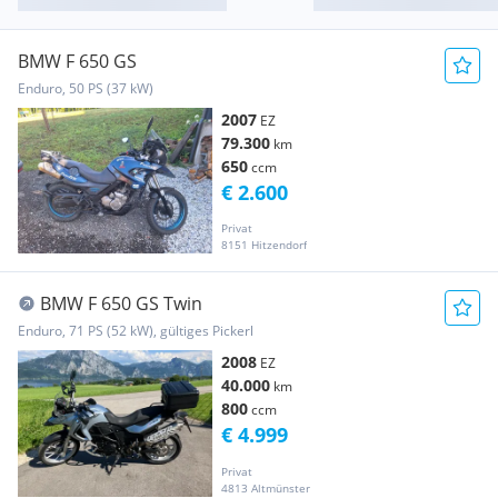
BMW F 650 GS
Enduro, 50 PS (37 kW)
2007
EZ
79.300
km
650
ccm
€ 2.600
Privat
8151 Hitzendorf
BMW F 650 GS Twin
Enduro, 71 PS (52 kW), gültiges Pickerl
2008
EZ
40.000
km
800
ccm
€ 4.999
Privat
4813 Altmünster