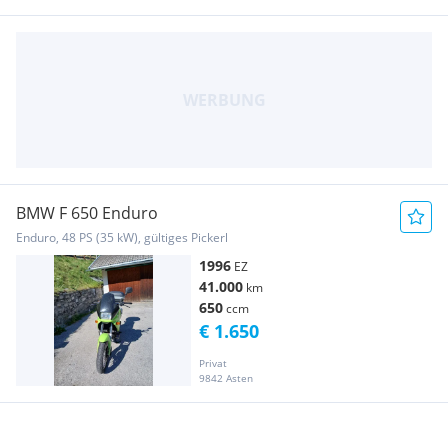
BMW F 650 Enduro
Enduro, 48 PS (35 kW), gültiges Pickerl
1996
EZ
41.000
km
650
ccm
€ 1.650
Privat
9842 Asten