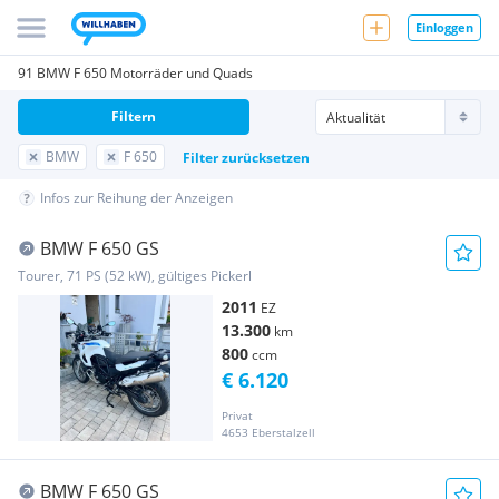
Einloggen
91 BMW F 650 Motorräder und Quads
Filtern
BMW
F 650
Filter zurücksetzen
Infos zur Reihung der Anzeigen
BMW F 650 GS
Tourer, 71 PS (52 kW), gültiges Pickerl
2011
EZ
13.300
km
800
ccm
€ 6.120
Privat
4653 Eberstalzell
BMW F 650 GS