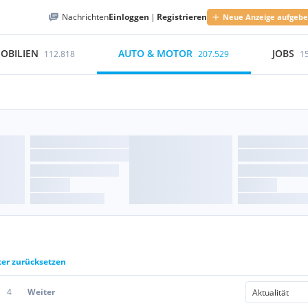
Nachrichten
Einloggen
|
Registrieren
Neue Anzeige aufgeb
OBILIEN
AUTO & MOTOR
JOBS
112.818
207.529
1
ter zurücksetzen
4
Weiter