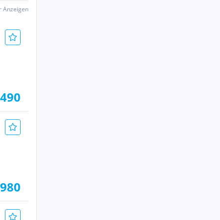
er Anzeigen
.490
.980