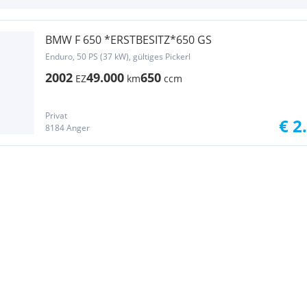
BMW F 650 *ERSTBESITZ*650 GS
Enduro, 50 PS (37 kW), gültiges Pickerl
2002
49.000
650
EZ
km
ccm
Privat
€ 2
8184 Anger