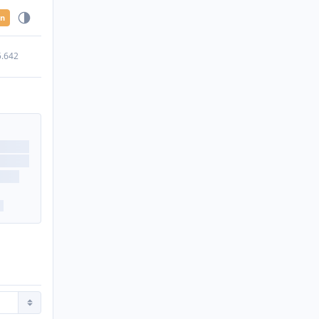
en
5.642