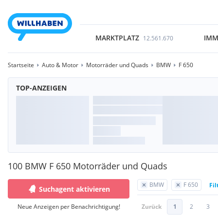
MARKTPLATZ
IMM
12.561.670
Startseite
Auto & Motor
Motorräder und Quads
BMW
F 650
TOP-ANZEIGEN
100 BMW F 650 Motorräder und Quads
BMW
F 650
Fil
Suchagent aktivieren
Neue Anzeigen per Benachrichtigung!
Zurück
1
2
3