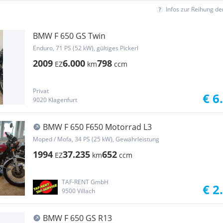
Infos zur Reihung d
BMW F 650 GS Twin
Enduro, 71 PS (52 kW), gültiges Pickerl
2009
6.000
798
EZ
km
ccm
Privat
€ 6
9020 Klagenfurt
BMW F 650 F650 Motorrad L3
Moped / Mofa, 34 PS (25 kW), Gewährleistung
1994
37.235
652
EZ
km
ccm
TAF-RENT GmbH
€ 2
9500 Villach
BMW F 650 GS R13