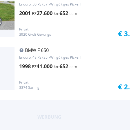
Enduro, 50 PS (37 kW), gültiges Pickerl
2001
27.600
652
EZ
km
ccm
Privat
€ 3
3920 Groß Gerungs
BMW F 650
Enduro, 48 PS (35 kW), gültiges Pickerl
1998
41.000
652
EZ
km
ccm
Privat
€ 2
3374 Sarling