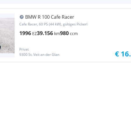
BMW R 100 Cafe Racer
Cafe Racer, 60 PS (44 kW), gültiges Pickerl
1996
39.156
980
EZ
km
ccm
Privat
€ 16
9300 St. Veit an der Glan