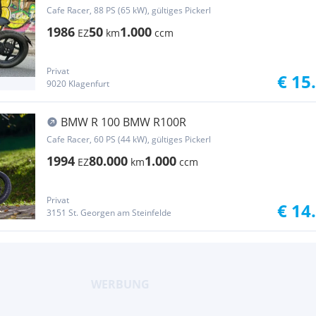
Cafe Racer, 88 PS (65 kW), gültiges Pickerl
1986
50
1.000
EZ
km
ccm
Privat
€ 15
9020 Klagenfurt
BMW R 100 BMW R100R
Cafe Racer, 60 PS (44 kW), gültiges Pickerl
1994
80.000
1.000
EZ
km
ccm
Privat
€ 14
3151 St. Georgen am Steinfelde