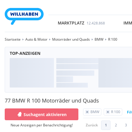
MARKTPLATZ
IMM
12.428.868
Startseite
Auto & Motor
Motorräder und Quads
BMW
R 100
TOP-ANZEIGEN
77 BMW R 100 Motorräder und Quads
BMW
R 100
Fi
Suchagent aktivieren
Neue Anzeigen per Benachrichtigung!
Zurück
1
2
3