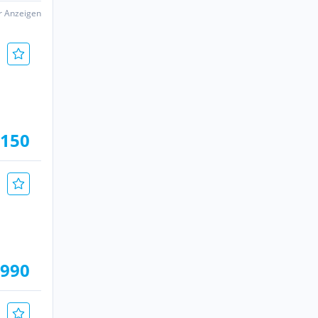
er Anzeigen
.150
.990