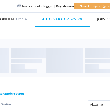
Nachrichten
Einloggen
|
Registrieren
Neue Anzeige aufgeb
OBILIEN
AUTO & MOTOR
JOBS
112.456
205.009
1
lter zurücksetzen
Weiter