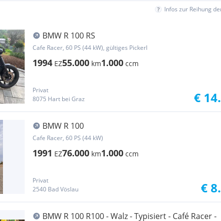
Infos zur Reihung d
BMW R 100 RS
Cafe Racer, 60 PS (44 kW), gültiges Pickerl
1994
55.000
1.000
EZ
km
ccm
Privat
€ 14
8075 Hart bei Graz
BMW R 100
Cafe Racer, 60 PS (44 kW)
1991
76.000
1.000
EZ
km
ccm
Privat
€ 8
2540 Bad Vöslau
BMW R 100 R100 - Walz - Typisiert - Café Racer -