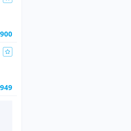
.900
.949