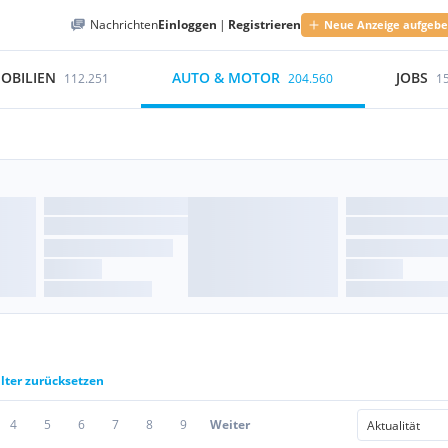
Nachrichten
Einloggen
|
Registrieren
Neue Anzeige aufgeb
OBILIEN
AUTO & MOTOR
JOBS
112.251
204.560
1
ilter zurücksetzen
4
5
6
7
8
9
Weiter