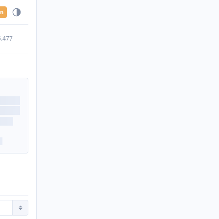
en
5.477