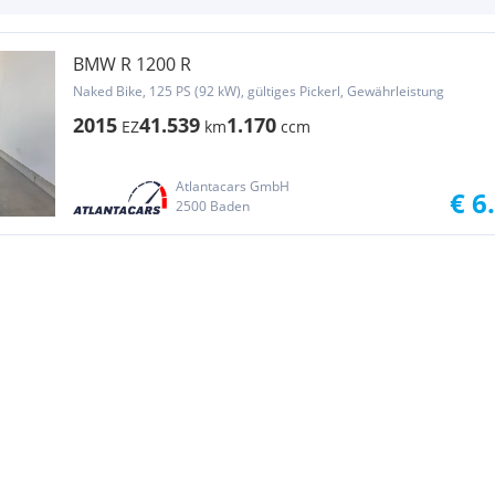
BMW R 1200 R
Naked Bike, 125 PS (92 kW), gültiges Pickerl, Gewährleistung
2015
41.539
1.170
EZ
km
ccm
Atlantacars GmbH
€ 6
2500 Baden