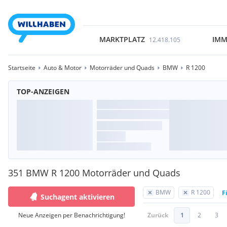
MARKTPLATZ
IMM
12.418.105
Startseite
Auto & Motor
Motorräder und Quads
BMW
R 1200
TOP-ANZEIGEN
351 BMW R 1200 Motorräder und Quads
BMW
R 1200
F
Suchagent aktivieren
Neue Anzeigen per Benachrichtigung!
Zurück
1
2
3