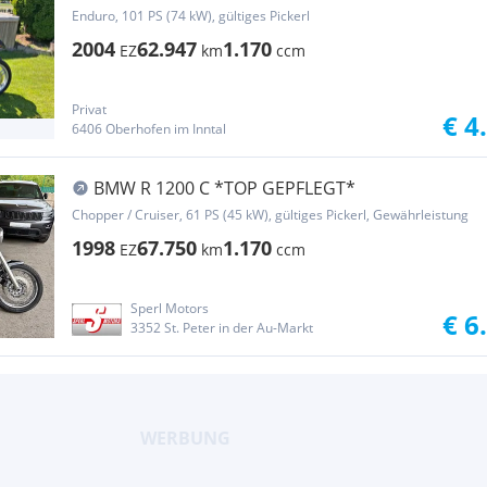
Enduro, 101 PS (74 kW), gültiges Pickerl
2004
62.947
1.170
EZ
km
ccm
Privat
€ 4
6406 Oberhofen im Inntal
BMW R 1200 C *TOP GEPFLEGT*
Chopper / Cruiser, 61 PS (45 kW), gültiges Pickerl, Gewährleistung
1998
67.750
1.170
EZ
km
ccm
Sperl Motors
€ 6
3352 St. Peter in der Au-Markt