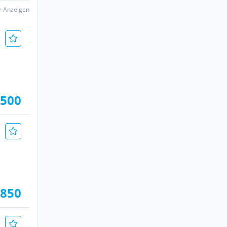
er Anzeigen
.500
.850