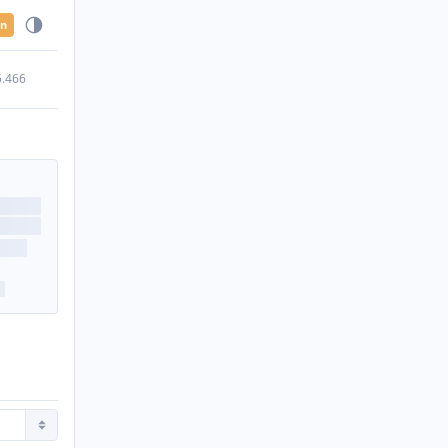
en
5.466