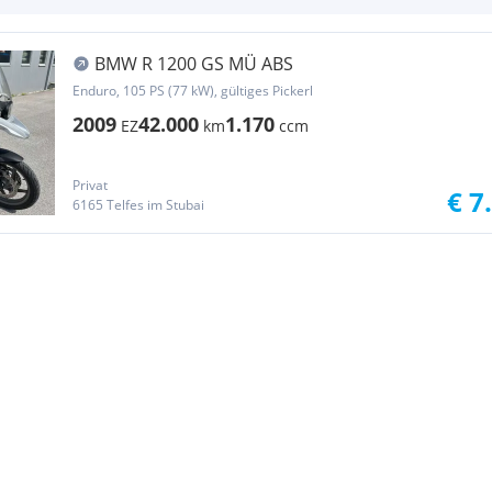
BMW R 1200 GS MÜ ABS
Enduro, 105 PS (77 kW), gültiges Pickerl
2009
42.000
1.170
EZ
km
ccm
Privat
€ 7
6165 Telfes im Stubai