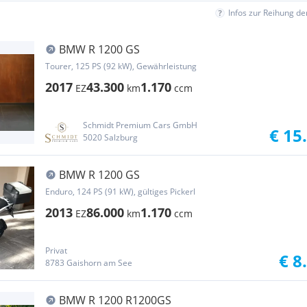
Infos zur Reihung d
BMW R 1200 GS
Tourer, 125 PS (92 kW), Gewährleistung
2017
43.300
1.170
EZ
km
ccm
Schmidt Premium Cars GmbH
€ 15
5020 Salzburg
BMW R 1200 GS
Enduro, 124 PS (91 kW), gültiges Pickerl
2013
86.000
1.170
EZ
km
ccm
Privat
€ 8
8783 Gaishorn am See
BMW R 1200 R1200GS