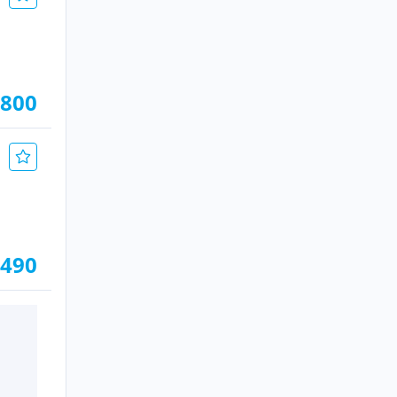
.800
.490