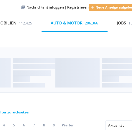
Nachrichten
Einloggen
|
Registrieren
Neue Anzeige aufgeb
OBILIEN
AUTO & MOTOR
JOBS
112.425
206.366
1
ilter zurücksetzen
4
5
6
7
8
9
Weiter