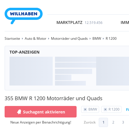
MARKTPLATZ
IMM
12.519.456
Startseite
Auto & Motor
Motorräder und Quads
BMW
R 1200
TOP-ANZEIGEN
355 BMW R 1200 Motorräder und Quads
BMW
R 1200
F
Suchagent aktivieren
Neue Anzeigen per Benachrichtigung!
Zurück
1
2
3