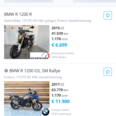
BMW R 1200 R
Naked Bike, 125 PS (92 kW), gültiges Pickerl, Gewährleistung
2015
EZ
41.539
km
1.170
ccm
€ 6.699
Atlantacars GmbH
2500 Baden
BMW R 1200 GS, SM Rallye
Enduro, 110 PS (81 kW), Gewährleistung
2017
EZ
63.770
km
1.170
ccm
€ 11.900
Neuper GmbH
8750 Judenburg