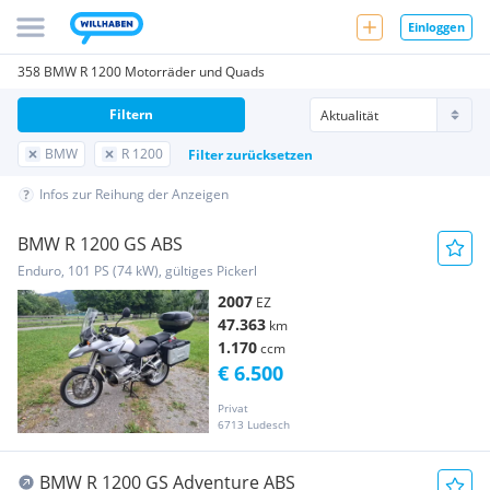
Einloggen
358 BMW R 1200 Motorräder und Quads
Filtern
BMW
R 1200
Filter zurücksetzen
Infos zur Reihung der Anzeigen
BMW R 1200 GS ABS
Enduro, 101 PS (74 kW), gültiges Pickerl
2007
EZ
47.363
km
1.170
ccm
€ 6.500
Privat
6713 Ludesch
BMW R 1200 GS Adventure ABS