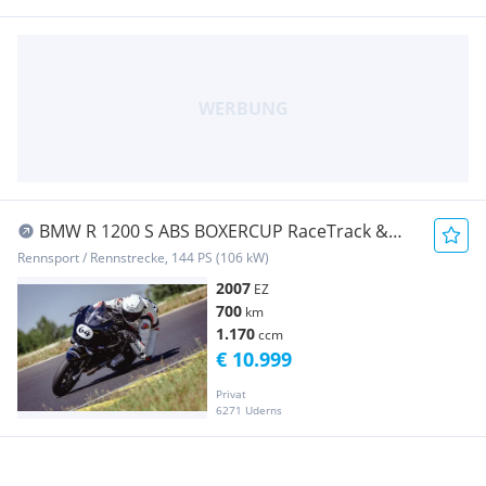
BMW R 1200 S ABS BOXERCUP RaceTrack &
Street
Rennsport / Rennstrecke, 144 PS (106 kW)
2007
EZ
700
km
1.170
ccm
€ 10.999
Privat
6271 Uderns